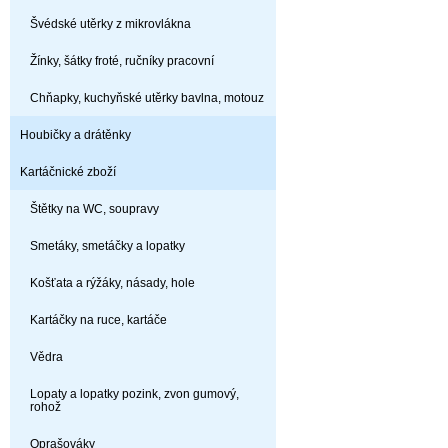
Švédské utěrky z mikrovlákna
Žínky, šátky froté, ručníky pracovní
Chňapky, kuchyňské utěrky bavlna, motouz
Houbičky a drátěnky
Kartáčnické zboží
Štětky na WC, soupravy
Smetáky, smetáčky a lopatky
Košťata a rýžáky, násady, hole
Kartáčky na ruce, kartáče
Vědra
Lopaty a lopatky pozink, zvon gumový,
rohož
Oprašováky