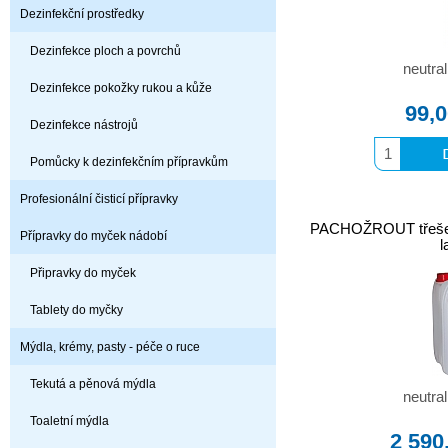
Dezinfekční prostředky
Dezinfekce ploch a povrchů
neutra
Dezinfekce pokožky rukou a kůže
99,
Dezinfekce nástrojů
Pomůcky k dezinfekčním přípravkům
Profesionální čisticí přípravky
PACHOŽROUT třešeň 
Přípravky do myček nádobí
l
Připravky do myček
Tablety do myčky
Mýdla, krémy, pasty - péče o ruce
Tekutá a pěnová mýdla
neutra
Toaletní mýdla
2 590