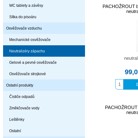
WC tablety a závěsy
PACHOŽROUT br
neutr
Sítka do pisoáru
Osvěžovače vzduchu
Mechanické osvěžovače
Neutralizéry zápachu
neutra
Gelové a pevné osvěžovače
99,
Osvěžovače strojkové
Ostatní produkty
Čističe odpadů
PACHOŽROUT ba
Změkčovače vody
neutr
Leštěnky
Ostatní