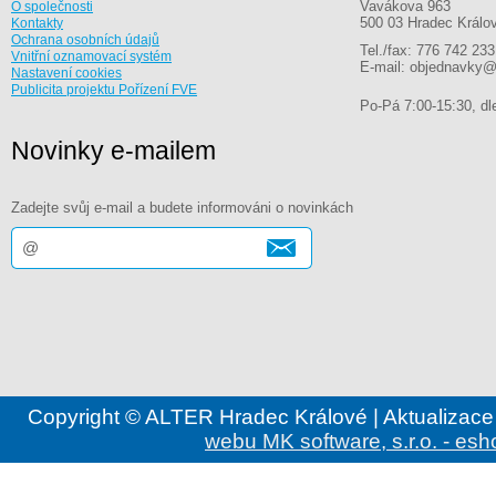
Vavákova 963
O společnosti
500 03 Hradec Králo
Kontakty
Ochrana osobních údajů
Tel./fax: 776 742 233
Vnitřní oznamovací systém
E-mail: objednavky@
Nastavení cookies
Publicita projektu Pořízení FVE
Po-Pá 7:00-15:30, dle
Novinky e-mailem
Zadejte svůj e-mail a budete informováni o novinkách
Copyright © ALTER Hradec Králové | Aktualizace
webu MK software, s.r.o. - esh