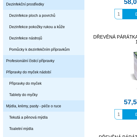
58,
Dezinfekční prostředky
Dezinfekce ploch a povrchů
Dezinfekce pokožky rukou a kůže
DŘEVĚNÁ PÁRÁTKA hy
Dezinfekce nástrojů
Pomůcky k dezinfekčním přípravkům
Profesionální čisticí přípravky
Přípravky do myček nádobí
Připravky do myček
Tablety do myčky
57,
Mýdla, krémy, pasty - péče o ruce
Tekutá a pěnová mýdla
Toaletní mýdla