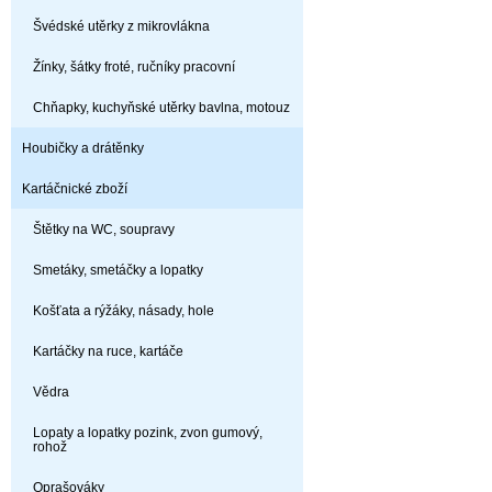
Švédské utěrky z mikrovlákna
Žínky, šátky froté, ručníky pracovní
Chňapky, kuchyňské utěrky bavlna, motouz
Houbičky a drátěnky
Kartáčnické zboží
Štětky na WC, soupravy
Smetáky, smetáčky a lopatky
Košťata a rýžáky, násady, hole
Kartáčky na ruce, kartáče
Vědra
Lopaty a lopatky pozink, zvon gumový,
rohož
Oprašováky