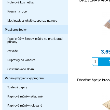
DŘEVĚNÁ PÁRÁTKA
Hotelová kosmetika
Krémy na ruce
Mycí pasty a tekuté suspenze na ruce
Prací prostředky
Prací prášky, škroby, mýdlo na praní, prací
přísady
3,6
Aviváže
Přípravky na koberce
Odstraňovače skvrn
Papírový hygienický program
Dřevěné špejle hro
Toaletní papíry
Papírové ručníky skládané
Papírové ručníky rolované