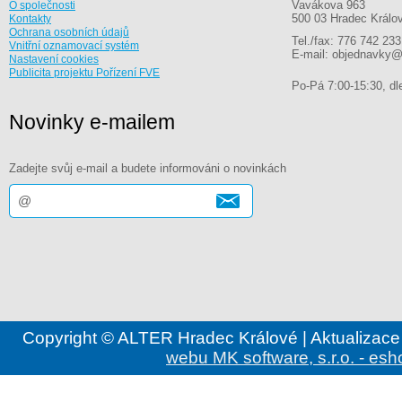
Vavákova 963
O společnosti
500 03 Hradec Králo
Kontakty
Ochrana osobních údajů
Tel./fax: 776 742 233
Vnitřní oznamovací systém
E-mail: objednavky@
Nastavení cookies
Publicita projektu Pořízení FVE
Po-Pá 7:00-15:30, dle
Novinky e-mailem
Zadejte svůj e-mail a budete informováni o novinkách
Copyright © ALTER Hradec Králové | Aktualizace
webu MK software, s.r.o. - esh