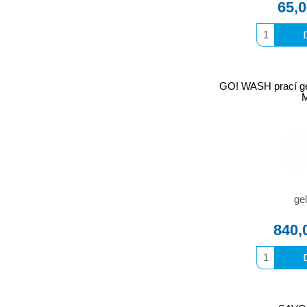
65,
GO! WASH prací g
gel
840,