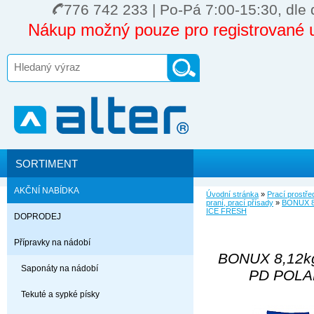
776 742 233 | Po-Pá 7:00-15:30, dle 
Nákup možný pouze pro registrované u
SORTIMENT
AKČNÍ NABÍDKA
Úvodní stránka
»
Prací prostře
praní, prací přísady
»
BONUX 8
ICE FRESH
DOPRODEJ
Přípravky na nádobí
BONUX 8,12kg
Saponáty na nádobí
PD POLA
Tekuté a sypké písky