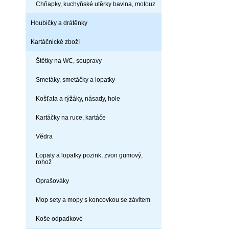
Chňapky, kuchyňské utěrky bavlna, motouz
Houbičky a drátěnky
Kartáčnické zboží
Štětky na WC, soupravy
Smetáky, smetáčky a lopatky
Košťata a rýžáky, násady, hole
Kartáčky na ruce, kartáče
Vědra
Lopaty a lopatky pozink, zvon gumový,
rohož
Oprašováky
Mop sety a mopy s koncovkou se závitem
Koše odpadkové