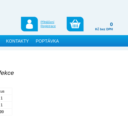
Přihlášení
0
Registrace
Kč bez DPH
KONTAKTY
POPTÁVKA
fekce
kus
1
1
99