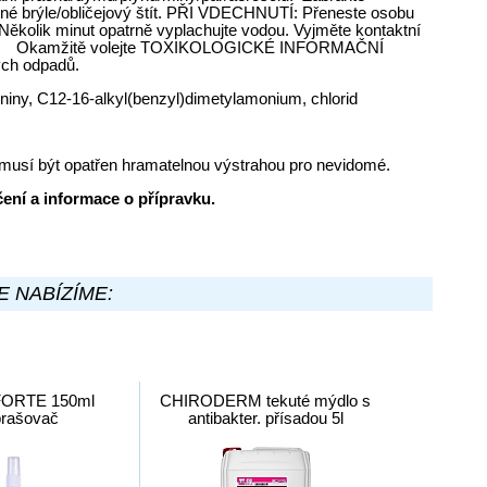
nné brýle/obličejový štít. PŘI VDECHNUTÍ: Přeneste osobu
ěkolik minut opatrně vyplachujte vodou. Vyjměte kontaktní
hování. Okamžitě volejte TOXIKOLOGICKÉ INFORMAČNÍ
ých odpadů.
čeniny, C12-16-alkyl(benzyl)dimetylamonium, chlorid
musí být opatřen hramatelnou výstrahou pro nevidomé.
ení a informace o přípravku.
E NABÍZÍME:
FORTE 150ml
CHIRODERM tekuté mýdlo s
prašovač
antibakter. přísadou 5l