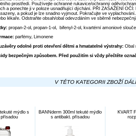
otního prostředí. Používejte ochranné rukavice/ochranný oděv/ochra
ch a ponechte ji v poloze usnadňující dýchání. PŘI ZASAŽENÍ OČÍ: N
 nasazeny, a pokud je lze snadno vyjmout. Pokračujte ve vyplac
 lékaře. Odstraňte obsah/obal odevzdáním ve sběrně nebezpečn
tky:
propan-2-ol, propan-1-ol, bifenyl-2-ol, kvartérní amoniové slou
ormace:
parfémy, Limonene
závěry odolné proti otevření dětmi a hmatatelné výstrahy:
Obal 
cidy bezpečným způsobem. Před použitím si vždy přečtěte označ
V TÉTO KATEGORII ZBOŽÍ DÁL
tekuté mýdlo s
BANNderm 300ml tekuté mýdlo
KVART 
. přísadou
s antibakt. přísadou
roz