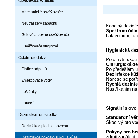
Osvěžovače vzduchu
Mechanické osvěžovače
Neutralizéry zápachu
Kapalný dezinfe
Spektrum účin
Gelové a pevné osvěžovače
baktericidní, f
Osvěžovače strojkové
Hygienická de
Ostatní produkty
Po umytí rukou
Chirurgická de
Čističe odpadů
Po předešlém u
Dezinfekce ků
Nanese se potř
Změkčovače vody
Rychlá dezinf
Nastříkáním na
Leštěnky
Ostatní
Signální slovo
Dezinfekční prostředky
Standardní vě
Škodlivý pro v
Dezinfekce ploch a povrchů
Pokyny pro be
zdroji zapálení
Dezinfekce pokožky rukou a kůže