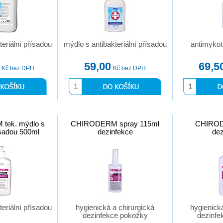
teriální přísadou
mýdlo s antibakteriální přísadou
antimykot
59,00
69,5
Kč bez DPH
Kč bez DPH
tek. mýdlo s
CHIRODERM spray 115ml
CHIROD
ísadou 500ml
dezinfekce
dez
teriální přísadou
hygienická a chirurgická
hygienick
dezinfekce pokožky
dezinfe