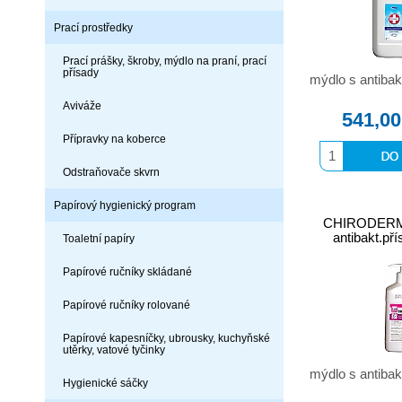
Prací prostředky
Prací prášky, škroby, mýdlo na praní, prací
přísady
mýdlo s antibak
Aviváže
541,00
Přípravky na koberce
Odstraňovače skvrn
Papírový hygienický program
CHIRODERM 
antibakt.př
Toaletní papíry
Papírové ručníky skládané
Papírové ručníky rolované
Papírové kapesníčky, ubrousky, kuchyňské
utěrky, vatové tyčinky
mýdlo s antibak
Hygienické sáčky