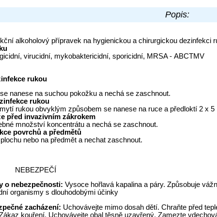
Popis:
kční alkoholový přípravek na hygienickou a chirurgickou dezinfekci 
ku
ungicidní, virucidní, mykobaktericidní, sporicidní, MRSA - ABCTMV
zinfekce rukou
 se nanese na suchou pokožku a nechá se zaschnout.
zinfekce rukou
mytí rukou obvyklým způsobem se nanese na ruce a předloktí 2 x 5 
že před invazivním zákrokem
ebné množství koncentrátu a nechá se zaschnout.
ekce povrchů a předmětů
 plochu nebo na předmět a nechat zaschnout.
: NEBEZPEČÍ
ty o nebezpečnosti:
Vysoce hořlavá kapalina a páry. Způsobuje vážn
odní organismy s dlouhodobými účinky
zpečné zacházení:
Uchovávejte mimo dosah dětí. Chraňte před tepl
. Zákaz kouření. Uchovávejte obal těsně uzavřený. Zamezte vdechov