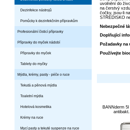
uvolnění do živ
na čerstvý vzdu
Dezinfekce nástrojů
čočky, jsou-li
STŘEDISKO nebo
Pomůcky k dezinfekčním přípravkům
Nebezpečné lá
Profesionální čisticí přípravky
Doplňující inf
Přípravky do myček nádobí
Požadavky na u
Používejte bio
Připravky do myček
Tablety do myčky
Mýdla, krémy, pasty - péče o ruce
Tekutá a pěnová mýdla
Toaletní mýdla
Hotelová kosmetika
BANNderm 5l 
antibakt
Krémy na ruce
Mycí pasty a tekuté suspenze na ruce