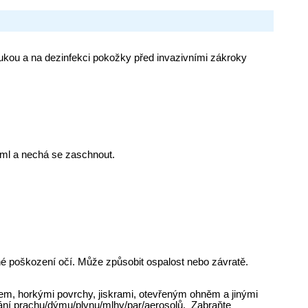
rukou a na dezinfekci pokožky před invazivními zákroky
ml a nechá se zaschnout.
é poškození očí. Může způsobit ospalost nebo závratě.
em, horkými povrchy, jiskrami, otevřeným ohněm a jinými
ání prachu/dýmu/plynu/mlhy/par/aerosolů. Zabraňte