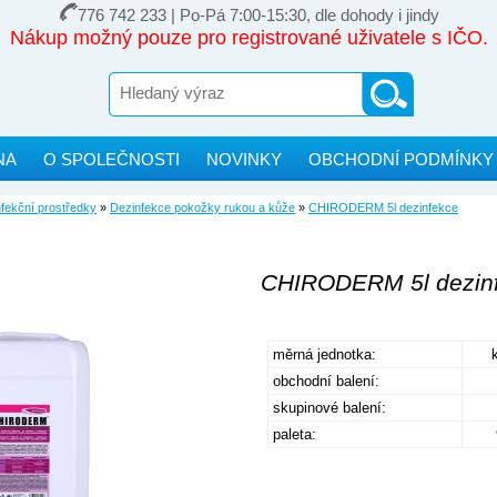
776 742 233 | Po-Pá 7:00-15:30, dle dohody i jindy
Nákup možný pouze pro registrované uživatele s IČO.
NA
O SPOLEČNOSTI
NOVINKY
OBCHODNÍ PODMÍNKY
fekční prostředky
»
Dezinfekce pokožky rukou a kůže
»
CHIRODERM 5l dezinfekce
CHIRODERM 5l dezin
měrná jednotka:
obchodní balení:
skupinové balení:
paleta: