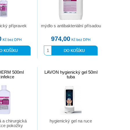
ický přípravek
mýdlo s antibakteriální přísadou
0
974,00
Kč bez DPH
Kč bez DPH
ERM 500ml
LAVON hygienický gel 50ml
infekce
tuba
á a chirurgická
hygienický gel na ruce
kce pokožky