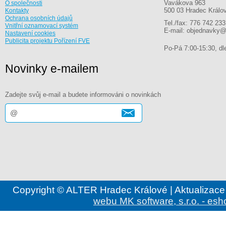
Vavákova 963
O společnosti
500 03 Hradec Králo
Kontakty
Ochrana osobních údajů
Tel./fax: 776 742 233
Vnitřní oznamovací systém
E-mail: objednavky@
Nastavení cookies
Publicita projektu Pořízení FVE
Po-Pá 7:00-15:30, dle
Novinky e-mailem
Zadejte svůj e-mail a budete informováni o novinkách
Copyright © ALTER Hradec Králové | Aktualizace
webu MK software, s.r.o. - esh