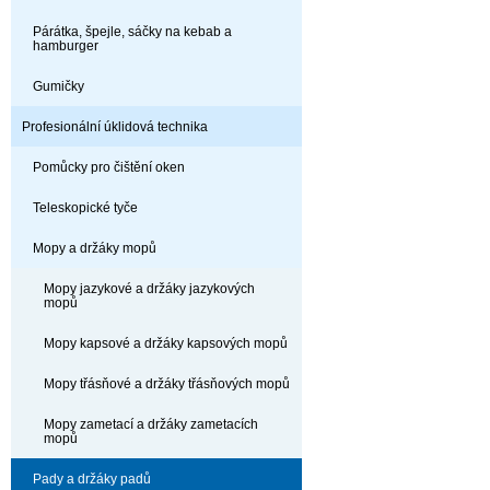
Párátka, špejle, sáčky na kebab a
hamburger
Gumičky
Profesionální úklidová technika
Pomůcky pro čištění oken
Teleskopické tyče
Mopy a držáky mopů
Mopy jazykové a držáky jazykových
mopů
Mopy kapsové a držáky kapsových mopů
Mopy třásňové a držáky třásňových mopů
Mopy zametací a držáky zametacích
mopů
Pady a držáky padů