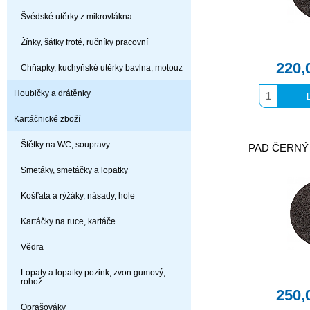
Švédské utěrky z mikrovlákna
Žínky, šátky froté, ručníky pracovní
220,
Chňapky, kuchyňské utěrky bavlna, motouz
Houbičky a drátěnky
Kartáčnické zboží
Štětky na WC, soupravy
PAD ČERNÝ 
Smetáky, smetáčky a lopatky
Košťata a rýžáky, násady, hole
Kartáčky na ruce, kartáče
Vědra
Lopaty a lopatky pozink, zvon gumový,
rohož
250,
Oprašováky