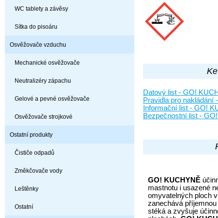
WC tablety a závěsy
Sítka do pisoáru
Osvěžovače vzduchu
Mechanické osvěžovače
Ke
Neutralizéry zápachu
Datový list - GO! KU
Gelové a pevné osvěžovače
Pravidla pro nakládán
Informační list - GO!
Bezpečnostní list - 
Osvěžovače strojkové
Ostatní produkty
Čističe odpadů
Změkčovače vody
GO! KUCHYNĚ
účinn
mastnotu i usazené n
Leštěnky
omyvatelných ploch v
zanechává příjemnou 
Ostatní
stéká a zvyšuje účinno