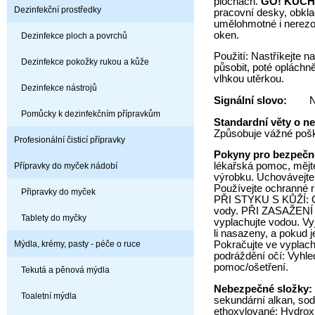
plochách.
GO! KUC
Dezinfekční prostředky
pracovní desky, obkla
umělohmotné i nerezo
oken.
Dezinfekce ploch a povrchů
Použití: Nastříkejte n
Dezinfekce pokožky rukou a kůže
působit, poté opláchn
vlhkou utěrkou.
Dezinfekce nástrojů
Signální slovo:
N
Pomůcky k dezinfekčním přípravkům
Standardní věty o n
Způsobuje vážné pošk
Profesionální čisticí přípravky
Pokyny pro bezpeč
lékařská pomoc, mějte
Přípravky do myček nádobí
výrobku. Uchovávejte
Používejte ochranné r
Připravky do myček
PŘI STYKU S KŮŽÍ: 
vody. PŘI ZASAŽENÍ O
Tablety do myčky
vyplachujte vodou. Vy
li nasazeny, a pokud 
Mýdla, krémy, pasty - péče o ruce
Pokračujte ve vyplach
podráždění očí: Vyhle
pomoc/ošetření.
Tekutá a pěnová mýdla
Nebezpečné složky:
Toaletní mýdla
sekundární alkan, sod
ethoxylované; Hydrox