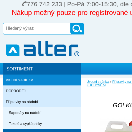
776 742 233 | Po-Pá 7:00-15:30, dle 
Nákup možný pouze pro registrované u
SORTIMENT
AKČNÍ NABÍDKA
Úvodní stránka
»
Přípravky na
KUCHYNĚ 5l
DOPRODEJ
Přípravky na nádobí
GO! K
Saponáty na nádobí
Tekuté a sypké písky