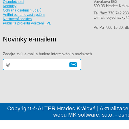
Vavákova 963
O společnosti
500 03 Hradec Králo
Kontakty
Ochrana osobních údajů
Tel./fax: 776 742 233
Vnitřní oznamovací systém
E-mail: objednavky@
Nastavení cookies
Publicita projektu Pořízení FVE
Po-Pá 7:00-15:30, dle
Novinky e-mailem
Zadejte svůj e-mail a budete informováni o novinkách
Copyright © ALTER Hradec Králové | Aktualizace
webu MK software, s.r.o. - esh