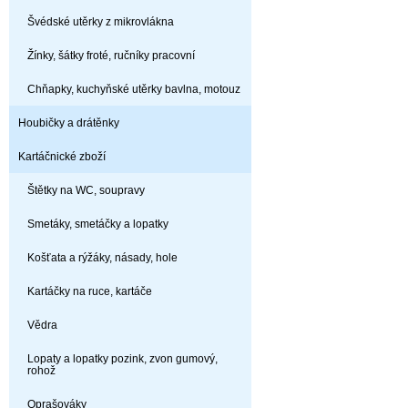
Švédské utěrky z mikrovlákna
Žínky, šátky froté, ručníky pracovní
Chňapky, kuchyňské utěrky bavlna, motouz
Houbičky a drátěnky
Kartáčnické zboží
Štětky na WC, soupravy
Smetáky, smetáčky a lopatky
Košťata a rýžáky, násady, hole
Kartáčky na ruce, kartáče
Vědra
Lopaty a lopatky pozink, zvon gumový,
rohož
Oprašováky