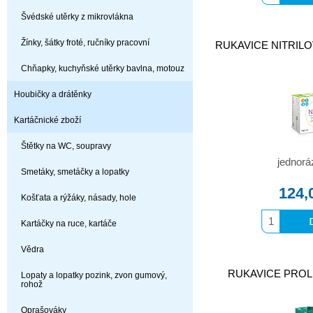
Švédské utěrky z mikrovlákna
Žínky, šátky froté, ručníky pracovní
RUKAVICE NITRILOV
Chňapky, kuchyňské utěrky bavlna, motouz
Houbičky a drátěnky
Kartáčnické zboží
Štětky na WC, soupravy
jednorá
Smetáky, smetáčky a lopatky
124,
Košťata a rýžáky, násady, hole
Kartáčky na ruce, kartáče
Vědra
RUKAVICE PROLIX
Lopaty a lopatky pozink, zvon gumový,
rohož
Oprašováky