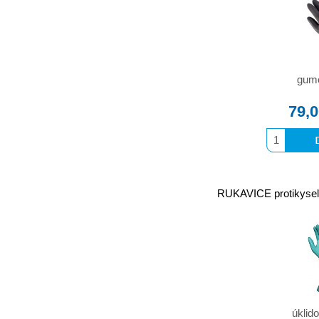
gumov
79,
RUKAVICE protikyseli
úklid