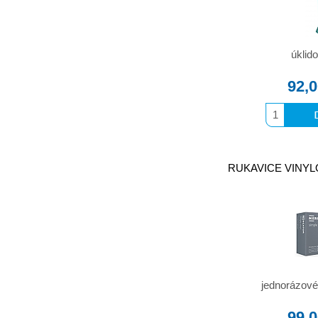
úklid
92,
RUKAVICE VINYLOV
jednorázové
99,