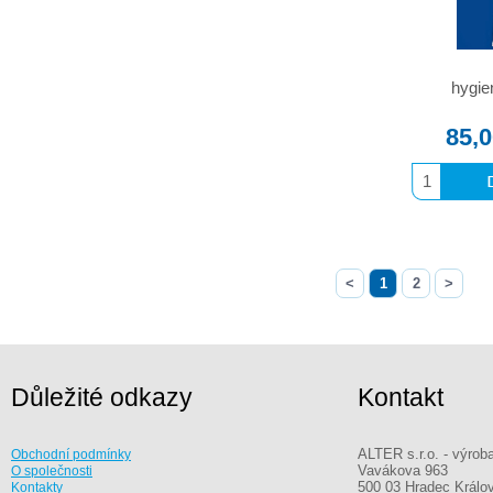
hygie
85,
<
1
2
>
Důležité odkazy
Kontakt
ALTER s.r.o. - výrob
Obchodní podmínky
Vavákova 963
O společnosti
500 03 Hradec Králo
Kontakty