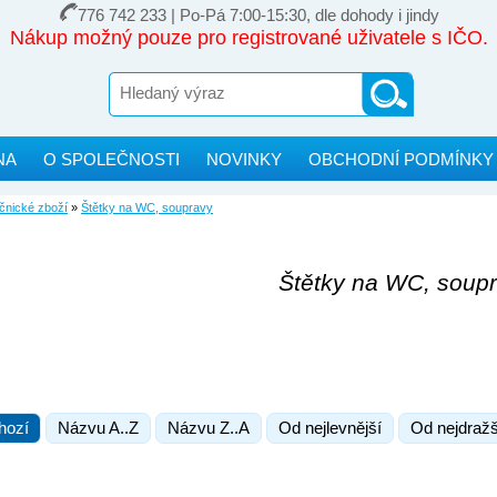
776 742 233 | Po-Pá 7:00-15:30, dle dohody i jindy
Nákup možný pouze pro registrované uživatele s IČO.
NA
O SPOLEČNOSTI
NOVINKY
OBCHODNÍ PODMÍNKY
čnické zboží
»
Štětky na WC, soupravy
Štětky na WC, soup
hozí
Názvu A..Z
Názvu Z..A
Od nejlevnější
Od nejdražš