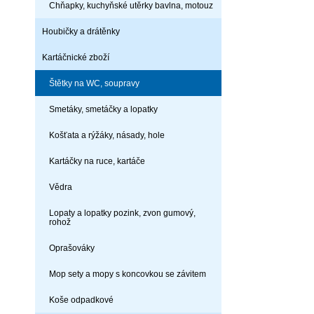
Chňapky, kuchyňské utěrky bavlna, motouz
Houbičky a drátěnky
Kartáčnické zboží
Štětky na WC, soupravy
Smetáky, smetáčky a lopatky
Košťata a rýžáky, násady, hole
Kartáčky na ruce, kartáče
Vědra
Lopaty a lopatky pozink, zvon gumový,
rohož
Oprašováky
Mop sety a mopy s koncovkou se závitem
Koše odpadkové