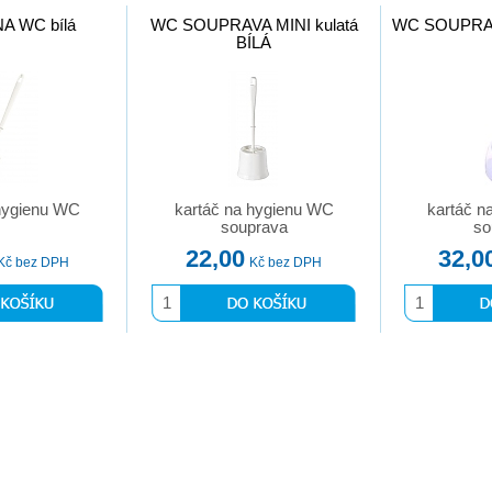
A WC bílá
WC SOUPRAVA MINI kulatá
WC SOUPRA
BÍLÁ
 hygienu WC
kartáč na hygienu WC
kartáč n
souprava
so
22,00
32,0
Kč bez DPH
Kč bez DPH