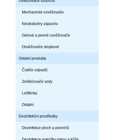
Osvěžovače vzduchu
Mechanické osvěžovače
Neutralizéry zápachu
Gelové a pevné osvěžovače
Osvěžovače strojkové
Ostatní produkty
Čističe odpadů
Změkčovače vody
Leštěnky
Ostatní
Dezinfekční prostředky
Dezinfekce ploch a povrchů
Dezinfekce pokožky rukou a kůže