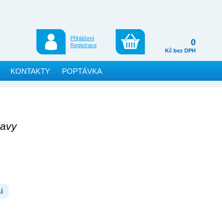
Přihlášení
0
Registrace
Kč bez DPH
KONTAKTY
POPTÁVKA
ravy
í