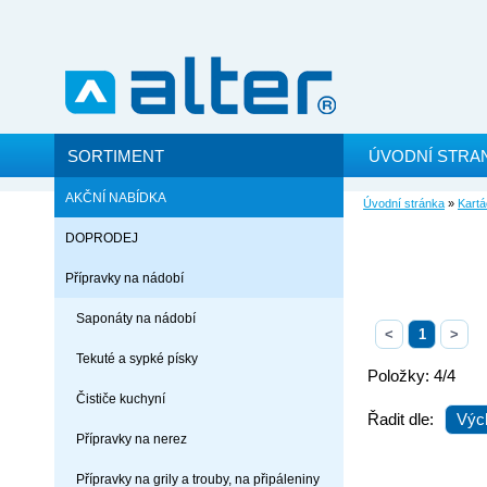
SORTIMENT
ÚVODNÍ STRA
AKČNÍ NABÍDKA
Úvodní stránka
»
Kartá
DOPRODEJ
Přípravky na nádobí
Saponáty na nádobí
<
1
>
Tekuté a sypké písky
Položky: 4/4
Čističe kuchyní
Řadit dle:
Výc
Přípravky na nerez
Přípravky na grily a trouby, na připáleniny