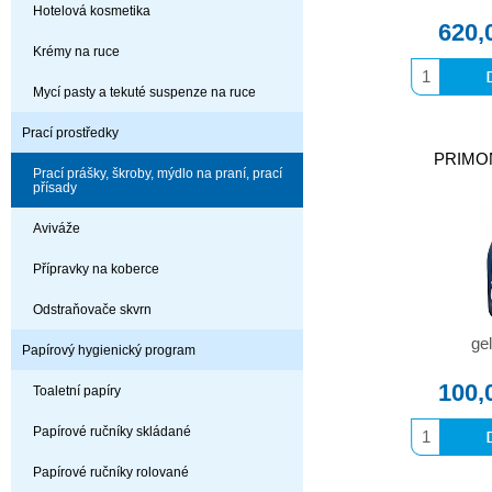
Hotelová kosmetika
620,
Krémy na ruce
Mycí pasty a tekuté suspenze na ruce
Prací prostředky
PRIMONA
Prací prášky, škroby, mýdlo na praní, prací
přísady
Aviváže
Přípravky na koberce
Odstraňovače skvrn
gel
Papírový hygienický program
100,
Toaletní papíry
Papírové ručníky skládané
Papírové ručníky rolované