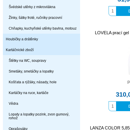
Švédské utěrky z mikrovlákna
Žínky, šátky froté, ručníky pracovní
Chňapky, kuchyňské utěrky bavlna, motouz
LOVELA prací gel n
Houbičky a drátěnky
Kartáčnické zboží
Štětky na WC, soupravy
Smetáky, smetáčky a lopatky
p
Košťata a rýžáky, násady, hole
Kartáčky na ruce, kartáče
310,
Vědra
Lopaty a lopatky pozink, zvon gumový,
rohož
LANZA COLOR 5,85kg
Oprašováky