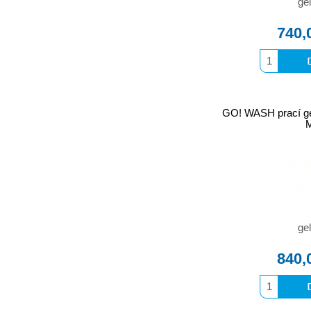
gel
740,
GO! WASH prací g
gel
840,