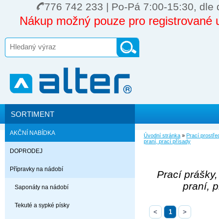
776 742 233 | Po-Pá 7:00-15:30, dle 
Nákup možný pouze pro registrované u
SORTIMENT
AKČNÍ NABÍDKA
Úvodní stránka
»
Prací prostře
praní, prací přísady
DOPRODEJ
Přípravky na nádobí
Prací prášky,
praní, 
Saponáty na nádobí
Tekuté a sypké písky
<
1
>