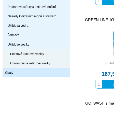
Podlahové stěrky a úklidové náčiní
Násady k držákům mopů a stěrkám
GREEN LINE 10kg
Úklidová vědra
Ždímače
Úklidové vozíky
Plastové úklidové vozíky
prací
Chromované úklidové vozíky
167,
Obaly
GO! WASH s mar