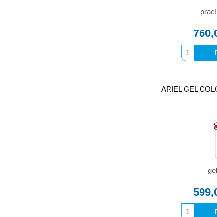
prací
760,
ARIEL GEL COLOR
gel
599,