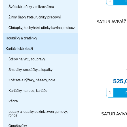
Švédské utěrky z mikrovlákna
Žínky, šátky froté, ručníky pracovní
SATUR AVIVÁŽ
Chňapky, kuchyňské utěrky bavlna, motouz
Houbičky a drátěnky
Kartáčnické zboží
Štětky na WC, soupravy
Smetáky, smetáčky a lopatky
525,
Košťata a rýžáky, násady, hole
Kartáčky na ruce, kartáče
Vědra
Lopaty a lopatky pozink, zvon gumový,
SATUR AVIVÁ
rohož
Oprašováky