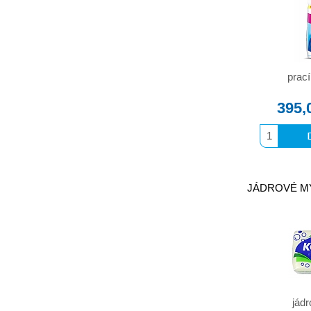
prací
395,
JÁDROVÉ MÝD
jád