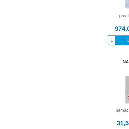
prací
974,
NA
namáče
31,