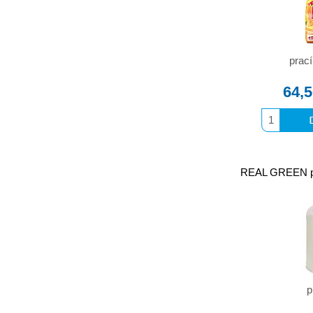
prací
64,
REAL GREEN pra
p