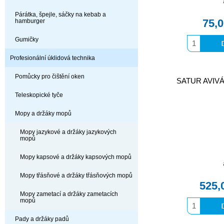
Párátka, špejle, sáčky na kebab a
75,
hamburger
Gumičky
Profesionální úklidová technika
Pomůcky pro čištění oken
SATUR AVIVÁ
Teleskopické tyče
Mopy a držáky mopů
Mopy jazykové a držáky jazykových
mopů
Mopy kapsové a držáky kapsových mopů
Mopy třásňové a držáky třásňových mopů
525,
Mopy zametací a držáky zametacích
mopů
Pady a držáky padů