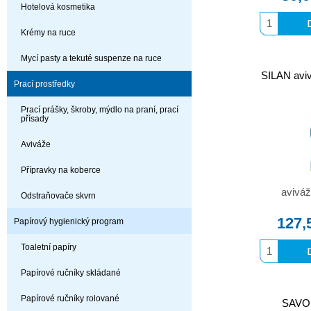
Hotelová kosmetika
Krémy na ruce
Mycí pasty a tekuté suspenze na ruce
SILAN avi
Prací prostředky
Prací prášky, škroby, mýdlo na praní, prací
přísady
Aviváže
Přípravky na koberce
aviváž
Odstraňovače skvrn
127,
Papírový hygienický program
Toaletní papíry
Papírové ručníky skládané
Papírové ručníky rolované
SAVO 