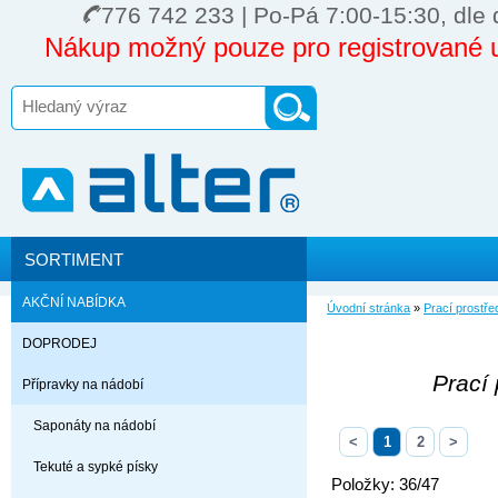
776 742 233 | Po-Pá 7:00-15:30, dle 
Nákup možný pouze pro registrované u
SORTIMENT
AKČNÍ NABÍDKA
Úvodní stránka
»
Prací prostře
DOPRODEJ
Prací 
Přípravky na nádobí
Saponáty na nádobí
<
1
2
>
Tekuté a sypké písky
Položky: 36/47