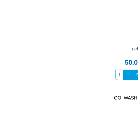
gel
50,
GO! WASH B