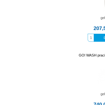
gel
207,
GO! WASH prací
gel
740,