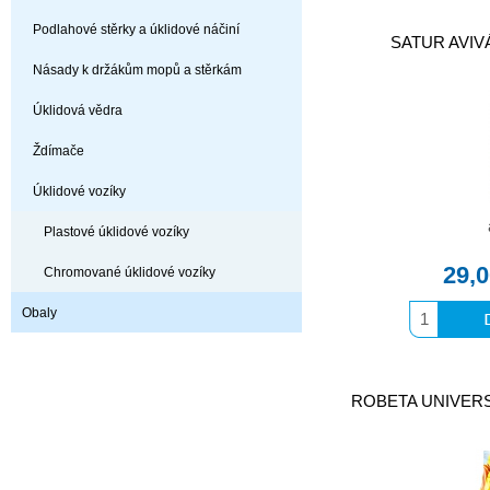
Podlahové stěrky a úklidové náčiní
SATUR AVIVÁ
Násady k držákům mopů a stěrkám
Úklidová vědra
Ždímače
Úklidové vozíky
Plastové úklidové vozíky
29,
Chromované úklidové vozíky
Obaly
ROBETA UNIVERSAL