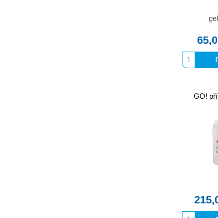
gel
65,
GO! pří
215,