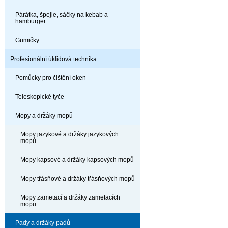
Párátka, špejle, sáčky na kebab a
hamburger
Gumičky
Profesionální úklidová technika
Pomůcky pro čištění oken
Teleskopické tyče
Mopy a držáky mopů
Mopy jazykové a držáky jazykových
mopů
Mopy kapsové a držáky kapsových mopů
Mopy třásňové a držáky třásňových mopů
Mopy zametací a držáky zametacích
mopů
Pady a držáky padů