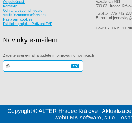
Vavákova 963
O společnosti
500 03 Hradec Králo
Kontakty
Ochrana osobních údajů
Tel./fax: 776 742 233
Vnitřní oznamovací systém
E-mail: objednavky@
Nastavení cookies
Publicita projektu Pořízení FVE
Po-Pá 7:00-15:30, dle
Novinky e-mailem
Zadejte svůj e-mail a budete informováni o novinkách
Copyright © ALTER Hradec Králové | Aktualizace
webu MK software, s.r.o. - esh