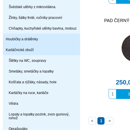
Švédské utěrky z mikrovlákna
Žínky, šátky froté, ručníky pracovní
PAD ČERNÝ 
Chňapky, kuchyňské utěrky bavlna, motouz
Houbičky a drátěnky
Kartáčnické zboží
Štětky na WC, soupravy
Smetáky, smetáčky a lopatky
250,
Košťata a rýžáky, násady, hole
Kartáčky na ruce, kartáče
Vědra
Lopaty a lopatky pozink, zvon gumový,
rohož
<
1
>
Oprašováky