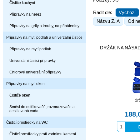
Položky: 9/9
Čističe kuchyní
Řadit dle:
Výchozí
Přípravky na nerez
Názvu Z..A
Od ne
Přípravky na grily a trouby, na připáleniny
Přípravky na mytí podlah a univerzální čističe
DRŽÁK NA NÁSAD
Přípravky na mytí podlah
Univerzální čisticí přípravky
Chlorové univerzální přípravky
Přípravky na mytí oken
Čističe oken
dr
Směsi do ostřikovačů, rozmrazovače a
destilovaná voda
188,
Čisticí prostředky na WC
Čisticí prostředky proti vodnímu kameni