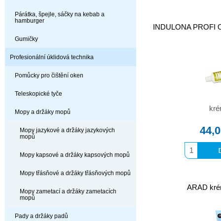
Párátka, špejle, sáčky na kebab a
hamburger
INDULONA PROFI OL
Gumičky
Profesionální úklidová technika
Pomůcky pro čištění oken
Teleskopické tyče
kré
Mopy a držáky mopů
44,
Mopy jazykové a držáky jazykových
mopů
Mopy kapsové a držáky kapsových mopů
Mopy třásňové a držáky třásňových mopů
ARAD krém
Mopy zametací a držáky zametacích
mopů
Pady a držáky padů