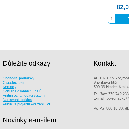
82,
Důležité odkazy
Kontakt
ALTER s.r.o. - výrob
Obchodní podmínky
Vavákova 963
O společnosti
500 03 Hradec Králo
Kontakty
Ochrana osobních údajů
Tel./fax: 776 742 233
Vnitřní oznamovací systém
E-mail: objednavky@
Nastavení cookies
Publicita projektu Pořízení FVE
Po-Pá 7:00-15:30, dle
Novinky e-mailem