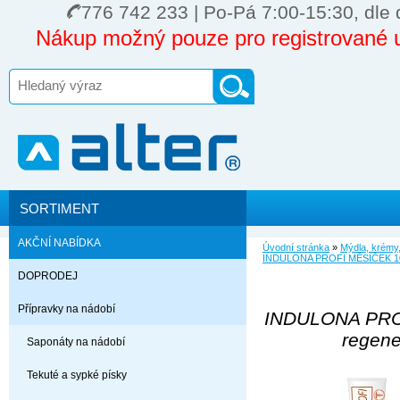
776 742 233 | Po-Pá 7:00-15:30, dle 
Nákup možný pouze pro registrované u
SORTIMENT
AKČNÍ NABÍDKA
Úvodní stránka
»
Mýdla, krémy,
INDULONA PROFI MĚSÍČEK 100
DOPRODEJ
Přípravky na nádobí
INDULONA PRO
regene
Saponáty na nádobí
Tekuté a sypké písky