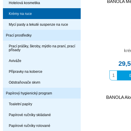
BANOLA Měs
Hotelová kosmetika
Krémy na ruce
Mycí pasty a tekuté suspenze na ruce
Prací prostředky
Prací prášky, škroby, mýdlo na praní, prací
přísady
kré
Aviváže
29,
Přípravky na koberce
Odstraňovače skvrn
Papírový hygienický program
BANOLA Aloe
Toaletní papíry
Papírové ručníky skládané
Papírové ručníky rolované