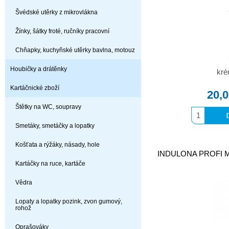
Švédské utěrky z mikrovlákna
Žínky, šátky froté, ručníky pracovní
Chňapky, kuchyňské utěrky bavlna, motouz
Houbičky a drátěnky
kré
Kartáčnické zboží
20,
Štětky na WC, soupravy
Smetáky, smetáčky a lopatky
Košťata a rýžáky, násady, hole
INDULONA PROFI MO
Kartáčky na ruce, kartáče
Vědra
Lopaty a lopatky pozink, zvon gumový,
rohož
Oprašováky