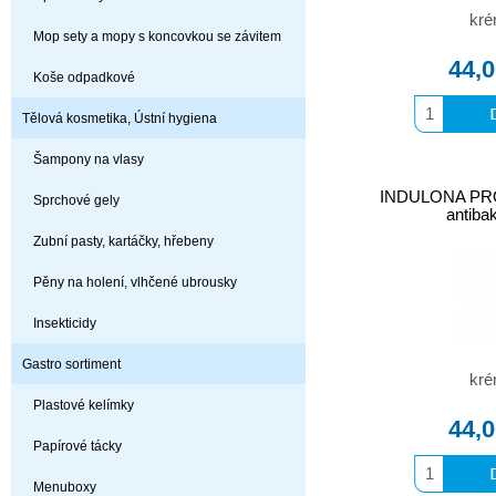
kré
Mop sety a mopy s koncovkou se závitem
44,
Koše odpadkové
Tělová kosmetika, Ústní hygiena
Šampony na vlasy
INDULONA PR
Sprchové gely
antibak
Zubní pasty, kartáčky, hřebeny
Pěny na holení, vlhčené ubrousky
Insekticidy
Gastro sortiment
kré
Plastové kelímky
44,
Papírové tácky
Menuboxy