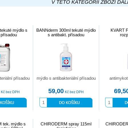
V TÉTO KATEGORII ZBOŽÍ DÁL
tekuté mýdlo s
BANNderm 300ml tekuté mýdlo
KVART 
. přísadou
s antibakt. přísadou
roz
teriální přísadou
mýdlo s antibakteriální přísadou
antimykot
59,00
69,5
Kč bez DPH
Kč bez DPH
tek. mýdlo s
CHIRODERM spray 115ml
CHIRODERM