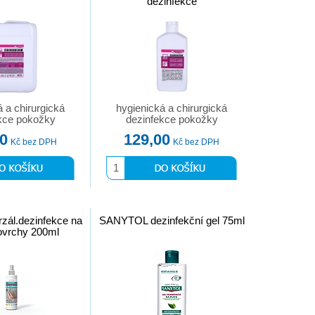
dezinfekce
á a chirurgická
hygienická a chirurgická
kce pokožky
dezinfekce pokožky
00
129,00
Kč bez DPH
Kč bez DPH
zál.dezinfekce na
SANYTOL dezinfekční gel 75ml
ovrchy 200ml