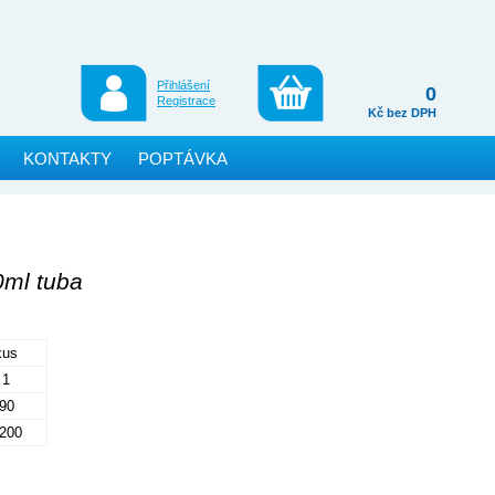
Přihlášení
0
Registrace
Kč bez DPH
KONTAKTY
POPTÁVKA
0ml tuba
kus
1
90
200