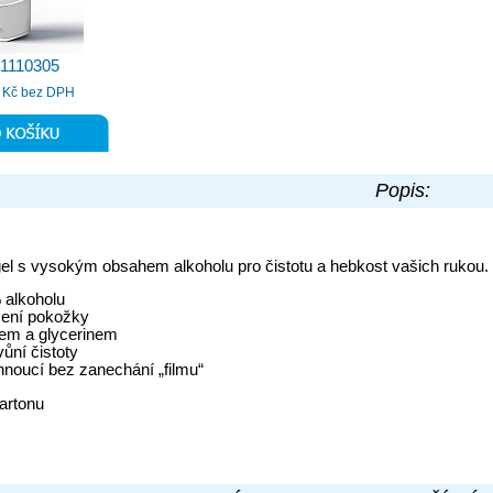
81110305
Kč bez DPH
Popis:
l s vysokým obsahem alkoholu pro čistotu a hebkost vašich rukou. 
 alkoholu
žení pokožky
nem a glycerinem
vůní čistoty
hnoucí bez zanechání „filmu“
kartonu