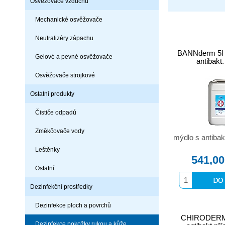
Osvěžovače vzduchu
Mechanické osvěžovače
Neutralizéry zápachu
BANNderm 5l 
Gelové a pevné osvěžovače
antibakt
Osvěžovače strojkové
Ostatní produkty
Čističe odpadů
Změkčovače vody
mýdlo s antibak
Leštěnky
541,00
Ostatní
Dezinfekční prostředky
Dezinfekce ploch a povrchů
CHIRODERM 
Dezinfekce pokožky rukou a kůže