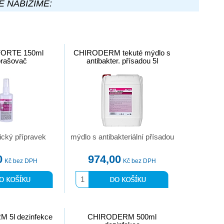
E NABÍZÍME:
FORTE 150ml
CHIRODERM tekuté mýdlo s
prašovač
antibakter. přísadou 5l
ický přípravek
mýdlo s antibakteriální přísadou
0
974,00
Kč bez DPH
Kč bez DPH
 5l dezinfekce
CHIRODERM 500ml