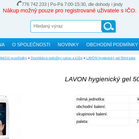
776 742 233 | Po-Pá 7:00-15:30, dle dohody i jindy
Nákup možný pouze pro registrované uživatele s IČO.
NA
O SPOLEČNOSTI
NOVINKY
OBCHODNÍ PODMÍNKY
fekční prostředky
»
Dezinfekce pokožky rukou a kůže
»
LAVON hygienický gel 50ml tuba
LAVON hygienický gel 5
měrná jednotka:
obchodní balení:
skupinové balení:
paleta:
7