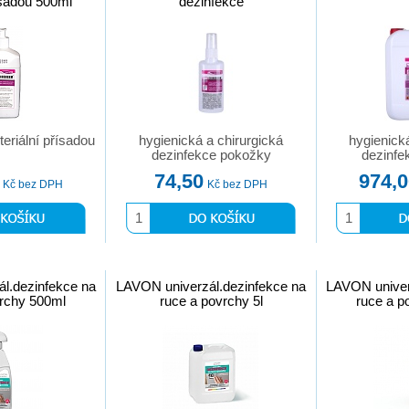
ísadou 500ml
dezinfekce
teriální přísadou
hygienická a chirurgická
hygienick
dezinfekce pokožky
dezinfe
74,50
974,
Kč bez DPH
Kč bez DPH
l.dezinfekce na
LAVON univerzál.dezinfekce na
LAVON univer
vrchy 500ml
ruce a povrchy 5l
ruce a p