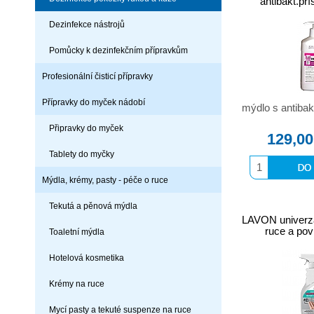
antibakt.př
Dezinfekce nástrojů
Pomůcky k dezinfekčním přípravkům
Profesionální čisticí přípravky
Přípravky do myček nádobí
mýdlo s antibak
Připravky do myček
129,00
Tablety do myčky
Mýdla, krémy, pasty - péče o ruce
Tekutá a pěnová mýdla
LAVON univerzá
ruce a po
Toaletní mýdla
Hotelová kosmetika
Krémy na ruce
Mycí pasty a tekuté suspenze na ruce