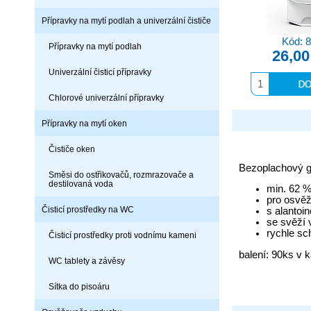
Přípravky na mytí podlah a univerzální čističe
Kód: 
Přípravky na mytí podlah
26,00
Univerzální čisticí přípravky
Chlorové univerzální přípravky
Přípravky na mytí oken
Čističe oken
Bezoplachový ge
Směsi do ostřikovačů, rozmrazovače a
destilovaná voda
min. 62 %
pro osvě
Čisticí prostředky na WC
s alantoi
se svěží 
rychle sc
Čisticí prostředky proti vodnímu kameni
balení: 90ks v 
WC tablety a závěsy
Sítka do pisoáru