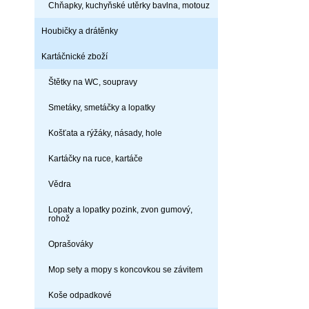
Chňapky, kuchyňské utěrky bavlna, motouz
Houbičky a drátěnky
Kartáčnické zboží
Štětky na WC, soupravy
Smetáky, smetáčky a lopatky
Košťata a rýžáky, násady, hole
Kartáčky na ruce, kartáče
Vědra
Lopaty a lopatky pozink, zvon gumový,
rohož
Oprašováky
Mop sety a mopy s koncovkou se závitem
Koše odpadkové