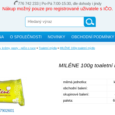
776 742 233 | Po-Pá 7:00-15:30, dle dohody i jindy
Nákup možný pouze pro registrované uživatele s IČO.
NA
O SPOLEČNOSTI
NOVINKY
OBCHODNÍ PODMÍNKY
, krémy, pasty - péče o ruce
»
Toaletní mýdla
»
MILÉNE 100g toaletní mýdlo
MILÉNE 100g toaletní
měrná jednotka:
obchodní balení:
skupinové balení:
paleta:
6
37902601