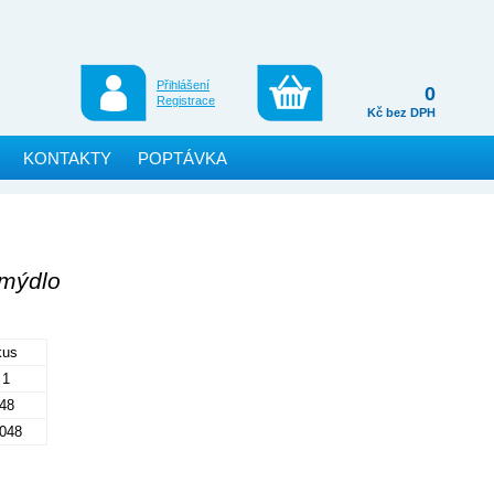
Přihlášení
0
Registrace
Kč bez DPH
KONTAKTY
POPTÁVKA
 mýdlo
kus
1
48
048