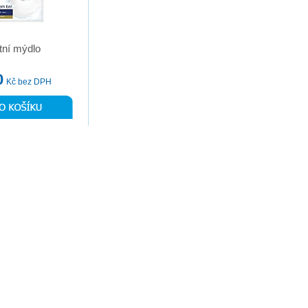
etní mýdlo
0
Kč bez DPH