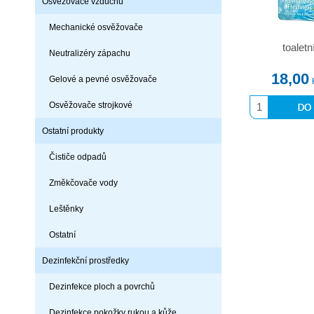
Osvěžovače vzduchu
Mechanické osvěžovače
toalet
Neutralizéry zápachu
18,00
Gelové a pevné osvěžovače
Osvěžovače strojkové
Ostatní produkty
Čističe odpadů
Změkčovače vody
Leštěnky
Ostatní
Dezinfekční prostředky
Dezinfekce ploch a povrchů
Dezinfekce pokožky rukou a kůže