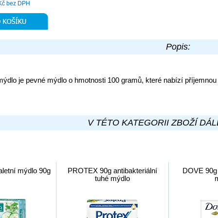
Kč bez DPH
Popis:
 mýdlo je pevné mýdlo o hmotnosti 100 gramů, které nabízí příjemno
V TÉTO KATEGORII ZBOŽÍ DÁL
letní mýdlo 90g
PROTEX 90g antibakteriální
DOVE 90g l
tuhé mýdlo