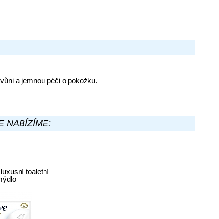
u vůni a jemnou péči o pokožku.
E NABÍZÍME:
uxusní toaletní
mýdlo