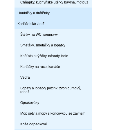
Chňapky, kuchyňské utěrky bavlna, motouz
Houbičky a drátěnky
Kartáčnické zboží
Štětky na WC, soupravy
Smetáky, smetáčky a lopatky
Košťata a rýžáky, násady, hole
Kartáčky na ruce, kartáče
Vědra
Lopaty a lopatky pozink, zvon gumový,
rohož
Oprašováky
Mop sety a mopy s koncovkou se závitem
Koše odpadkové