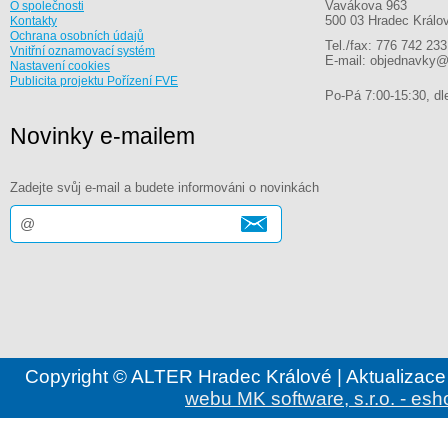
Vavákova 963
O společnosti
500 03 Hradec Králo
Kontakty
Ochrana osobních údajů
Tel./fax: 776 742 233
Vnitřní oznamovací systém
E-mail: objednavky@
Nastavení cookies
Publicita projektu Pořízení FVE
Po-Pá 7:00-15:30, dle
Novinky e-mailem
Zadejte svůj e-mail a budete informováni o novinkách
Copyright © ALTER Hradec Králové | Aktualizace
webu MK software, s.r.o. - esh