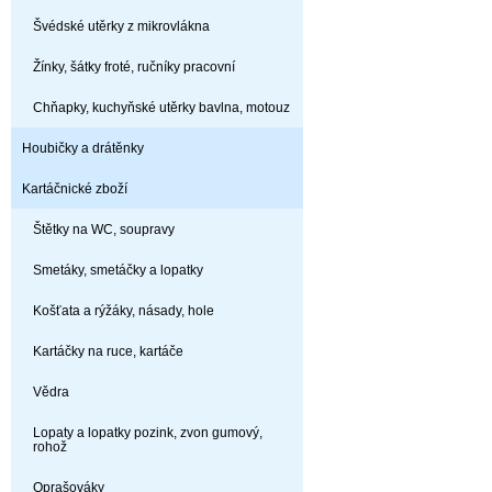
Švédské utěrky z mikrovlákna
Žínky, šátky froté, ručníky pracovní
Chňapky, kuchyňské utěrky bavlna, motouz
Houbičky a drátěnky
Kartáčnické zboží
Štětky na WC, soupravy
Smetáky, smetáčky a lopatky
Košťata a rýžáky, násady, hole
Kartáčky na ruce, kartáče
Vědra
Lopaty a lopatky pozink, zvon gumový,
rohož
Oprašováky