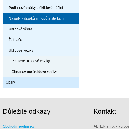
Podlahové stěrky a úklidové náčiní
Násady k držákům mopů a stěrkám
Úklidová vědra
Ždímače
Úklidové vozíky
Plastové úklidové vozíky
Chromované úklidové vozíky
Obaly
Důležité odkazy
Kontakt
ALTER s.r.o. - výrob
Obchodní podmínky