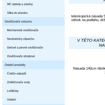
WC tablety a závěsy
Sítka do pisoáru
teleskopická násada 
stěrek na podlahu, d
Osvěžovače vzduchu
Mechanické osvěžovače
Neutralizéry zápachu
V TÉTO KATE
NA
Gelové a pevné osvěžovače
Osvěžovače strojkové
Ostatní produkty
Násada 140cm hliní
Čističe odpadů
Změkčovače vody
Leštěnky
Ostatní