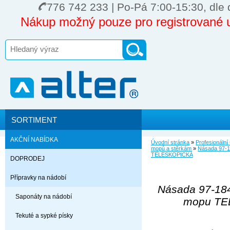
776 742 233 | Po-Pá 7:00-15:30, dle 
Nákup možný pouze pro registrované u
SORTIMENT
AKČNÍ NABÍDKA
Úvodní stránka
»
Profesionální
mopů a stěrkám
»
Násada 97-1
TELESKOPICKÁ
DOPRODEJ
Přípravky na nádobí
Násada 97-184
Saponáty na nádobí
mopu TE
Tekuté a sypké písky