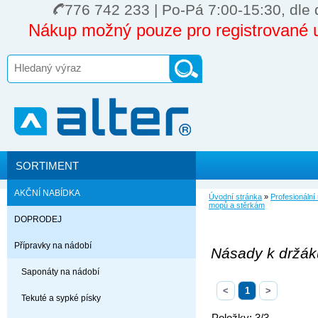
776 742 233 | Po-Pá 7:00-15:30, dle 
Nákup možný pouze pro registrované u
SORTIMENT
AKČNÍ NABÍDKA
Úvodní stránka
»
Profesionální
mopů a stěrkám
DOPRODEJ
Přípravky na nádobí
Násady k držá
Saponáty na nádobí
<
1
>
Tekuté a sypké písky