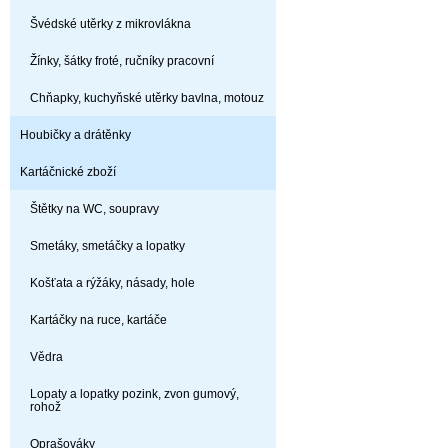
Švédské utěrky z mikrovlákna
Žínky, šátky froté, ručníky pracovní
Chňapky, kuchyňské utěrky bavlna, motouz
Houbičky a drátěnky
Kartáčnické zboží
Štětky na WC, soupravy
Smetáky, smetáčky a lopatky
Košťata a rýžáky, násady, hole
Kartáčky na ruce, kartáče
Vědra
Lopaty a lopatky pozink, zvon gumový,
rohož
Oprašováky