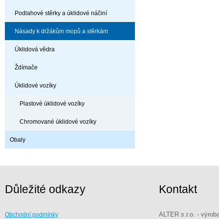
Podlahové stěrky a úklidové náčiní
Násady k držákům mopů a stěrkám
Úklidová vědra
Ždímače
Úklidové vozíky
Plastové úklidové vozíky
Chromované úklidové vozíky
Obaly
Důležité odkazy
Kontakt
ALTER s.r.o. - výrob
Obchodní podmínky