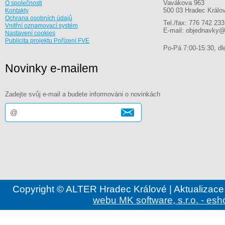
Vavákova 963
O společnosti
500 03 Hradec Králo
Kontakty
Ochrana osobních údajů
Tel./fax: 776 742 233
Vnitřní oznamovací systém
E-mail: objednavky@
Nastavení cookies
Publicita projektu Pořízení FVE
Po-Pá 7:00-15:30, dle
Novinky e-mailem
Zadejte svůj e-mail a budete informováni o novinkách
Copyright © ALTER Hradec Králové | Aktualizace
webu MK software, s.r.o. - esh