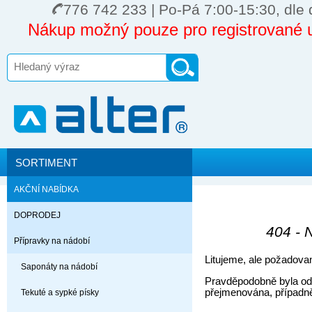
776 742 233 | Po-Pá 7:00-15:30, dle 
Nákup možný pouze pro registrované u
SORTIMENT
AKČNÍ NABÍDKA
DOPRODEJ
404 - 
Přípravky na nádobí
Litujeme, ale požadova
Saponáty na nádobí
Pravděpodobně byla od
přejmenována, případn
Tekuté a sypké písky