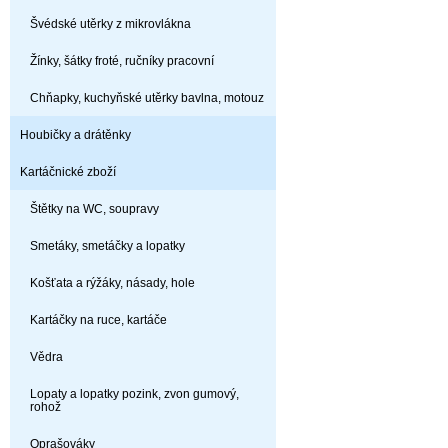
Švédské utěrky z mikrovlákna
Žínky, šátky froté, ručníky pracovní
Chňapky, kuchyňské utěrky bavlna, motouz
Houbičky a drátěnky
Kartáčnické zboží
Štětky na WC, soupravy
Smetáky, smetáčky a lopatky
Košťata a rýžáky, násady, hole
Kartáčky na ruce, kartáče
Vědra
Lopaty a lopatky pozink, zvon gumový,
rohož
Oprašováky