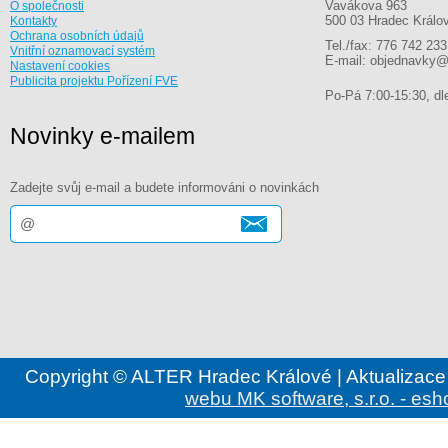
Vavákova 963
O společnosti
500 03 Hradec Králo
Kontakty
Ochrana osobních údajů
Tel./fax: 776 742 233
Vnitřní oznamovací systém
E-mail: objednavky@
Nastavení cookies
Publicita projektu Pořízení FVE
Po-Pá 7:00-15:30, dle
Novinky e-mailem
Zadejte svůj e-mail a budete informováni o novinkách
Copyright © ALTER Hradec Králové | Aktualizace
webu MK software, s.r.o. - esh