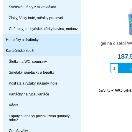
Švédské utěrky z mikrovlákna
Žínky, šátky froté, ručníky pracovní
Chňapky, kuchyňské utěrky bavlna, motouz
Houbičky a drátěnky
gel na čištění W
Kartáčnické zboží
187,
Štětky na WC, soupravy
Smetáky, smetáčky a lopatky
Košťata a rýžáky, násady, hole
SATUR WC GEL 75
Kartáčky na ruce, kartáče
Vědra
Lopaty a lopatky pozink, zvon gumový,
rohož
Oprašováky