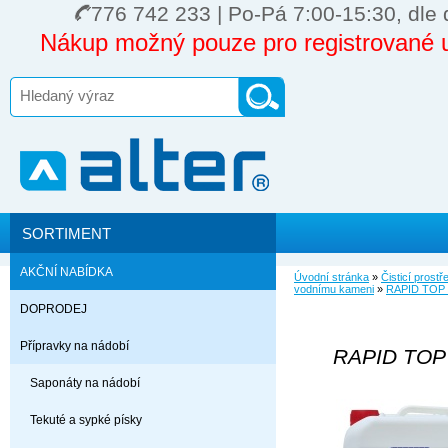
776 742 233 | Po-Pá 7:00-15:30, dle 
Nákup možný pouze pro registrované u
SORTIMENT
AKČNÍ NABÍDKA
Úvodní stránka
»
Čisticí prost
vodnímu kameni
»
RAPID TOP 5l
DOPRODEJ
Přípravky na nádobí
RAPID TOP 5
Saponáty na nádobí
Tekuté a sypké písky