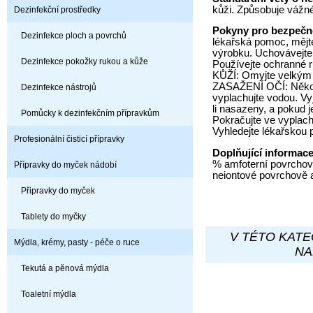
kůži. Způsobuje vážn
Dezinfekční prostředky
Pokyny pro bezpečn
Dezinfekce ploch a povrchů
lékařská pomoc, mějte
výrobku. Uchovávejte
Dezinfekce pokožky rukou a kůže
Používejte ochranné 
KŮŽÍ: Omyjte velkým
ZASAŽENÍ OČÍ: Někol
Dezinfekce nástrojů
vyplachujte vodou. Vy
li nasazeny, a pokud 
Pomůcky k dezinfekčním přípravkům
Pokračujte ve vyplach
Vyhledejte lékařskou 
Profesionální čisticí přípravky
Doplňující informac
% amfoterní povrchově
Přípravky do myček nádobí
neiontové povrchově a
Připravky do myček
Tablety do myčky
V TÉTO KATE
Mýdla, krémy, pasty - péče o ruce
NA
Tekutá a pěnová mýdla
Toaletní mýdla