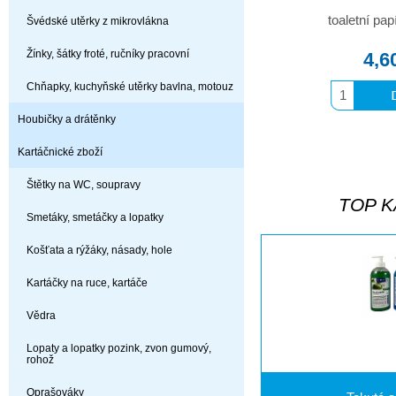
toaletní pap
Švédské utěrky z mikrovlákna
Žínky, šátky froté, ručníky pracovní
4,6
Chňapky, kuchyňské utěrky bavlna, motouz
Houbičky a drátěnky
Kartáčnické zboží
Štětky na WC, soupravy
TOP K
Smetáky, smetáčky a lopatky
Košťata a rýžáky, násady, hole
Kartáčky na ruce, kartáče
Vědra
Lopaty a lopatky pozink, zvon gumový,
rohož
Oprašováky