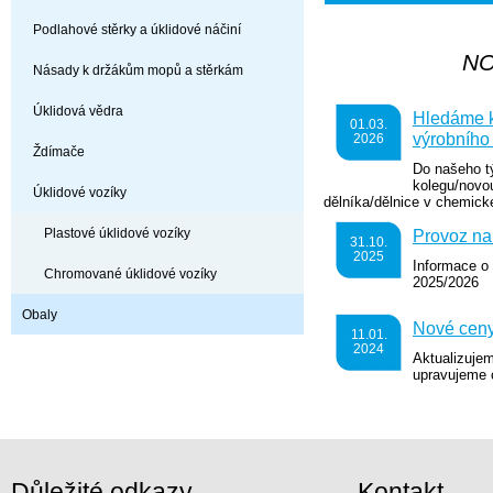
Podlahové stěrky a úklidové náčiní
NO
Násady k držákům mopů a stěrkám
Úklidová vědra
Hledáme k
01.03.
výrobního
2026
Ždímače
Do našeho t
kolegu/novou
Úklidové vozíky
dělníka/dělnice v chemické
Plastové úklidové vozíky
Provoz na
31.10.
2025
Informace o
Chromované úklidové vozíky
2025/2026
Obaly
Nové cen
11.01.
2024
Aktualizuje
upravujeme 
Důležité odkazy
Kontakt