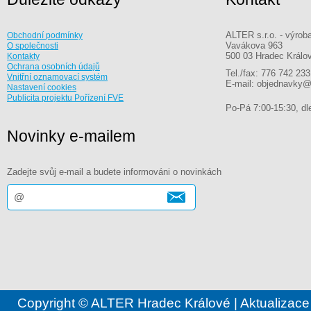
ALTER s.r.o. - výrob
Obchodní podmínky
Vavákova 963
O společnosti
500 03 Hradec Králo
Kontakty
Ochrana osobních údajů
Tel./fax: 776 742 233
Vnitřní oznamovací systém
E-mail: objednavky@
Nastavení cookies
Publicita projektu Pořízení FVE
Po-Pá 7:00-15:30, dle
Novinky e-mailem
Zadejte svůj e-mail a budete informováni o novinkách
Copyright © ALTER Hradec Králové | Aktualizace