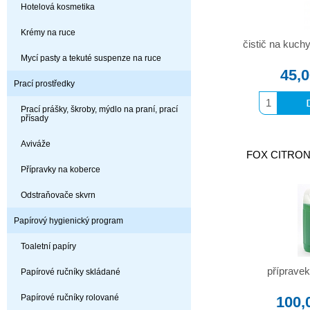
Hotelová kosmetika
Krémy na ruce
čistič na kuc
Mycí pasty a tekuté suspenze na ruce
45,
Prací prostředky
Prací prášky, škroby, mýdlo na praní, prací
přísady
Aviváže
FOX CITRON 5
Přípravky na koberce
Odstraňovače skvrn
Papírový hygienický program
Toaletní papíry
přípravek
Papírové ručníky skládané
Papírové ručníky rolované
100,