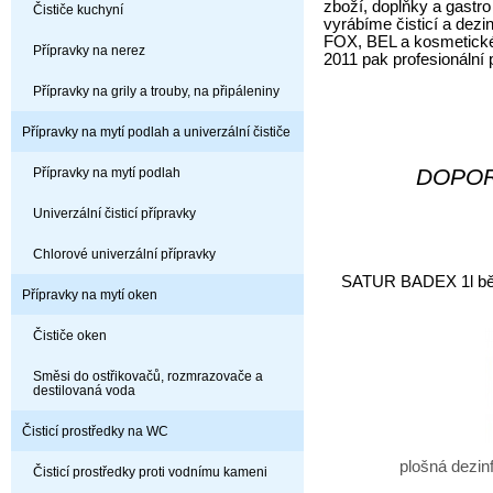
zboží, doplňky a gastro
Čističe kuchyní
vyrábíme čisticí a dez
FOX, BEL a kosmetické
Přípravky na nerez
2011 pak profesionální
Přípravky na grily a trouby, na připáleniny
Přípravky na mytí podlah a univerzální čističe
DOPO
Přípravky na mytí podlah
Univerzální čisticí přípravky
Chlorové univerzální přípravky
SATUR BADEX 1l běli
Přípravky na mytí oken
Čističe oken
Směsi do ostřikovačů, rozmrazovače a
destilovaná voda
Čisticí prostředky na WC
plošná dezinf
Čisticí prostředky proti vodnímu kameni