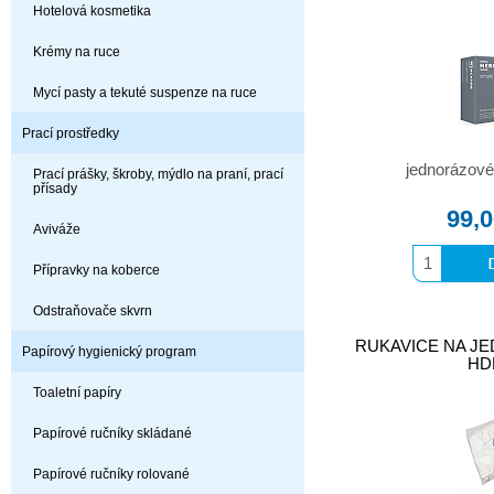
Hotelová kosmetika
Krémy na ruce
Mycí pasty a tekuté suspenze na ruce
Prací prostředky
jednorázové
Prací prášky, škroby, mýdlo na praní, prací
přísady
99,
Aviváže
Přípravky na koberce
Odstraňovače skvrn
RUKAVICE NA JED
Papírový hygienický program
HD
Toaletní papíry
Papírové ručníky skládané
Papírové ručníky rolované