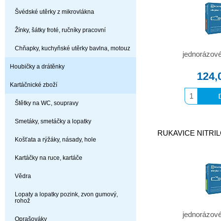
Švédské utěrky z mikrovlákna
Žínky, šátky froté, ručníky pracovní
Chňapky, kuchyňské utěrky bavlna, motouz
jednorázové 
Houbičky a drátěnky
124,
Kartáčnické zboží
Štětky na WC, soupravy
Smetáky, smetáčky a lopatky
RUKAVICE NITRILO
Košťata a rýžáky, násady, hole
Kartáčky na ruce, kartáče
Vědra
Lopaty a lopatky pozink, zvon gumový,
rohož
jednorázové 
Oprašováky