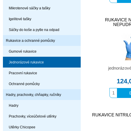
Mikrotenové sáčky a tašky
Igelitové tašky
RUKAVICE N
NEPUDR
Sáčky do koše a pytle na odpad
Rukavice a ochranné pomůcky
Gumové rukavice
Jednorázové rukavice
jednorázové 
Pracovní rukavice
124,
Ochranné pomůcky
Hadry, prachovky, chňapky, ručníky
Hadry
RUKAVICE NITRILOV
Prachovky, víceúčelové utěrky
Utěrky Chicopee