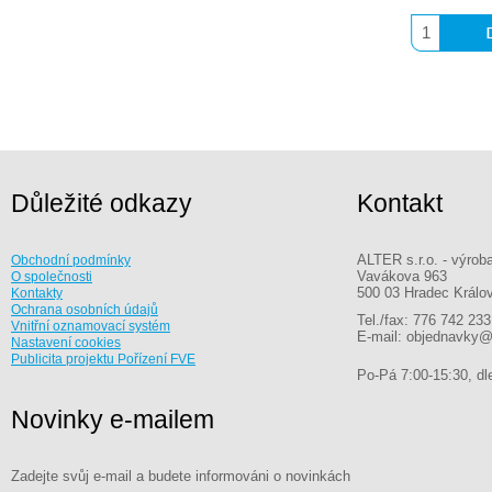
Důležité odkazy
Kontakt
ALTER s.r.o. - výrob
Obchodní podmínky
Vavákova 963
O společnosti
500 03 Hradec Králo
Kontakty
Ochrana osobních údajů
Tel./fax: 776 742 233
Vnitřní oznamovací systém
E-mail: objednavky@
Nastavení cookies
Publicita projektu Pořízení FVE
Po-Pá 7:00-15:30, dle
Novinky e-mailem
Zadejte svůj e-mail a budete informováni o novinkách