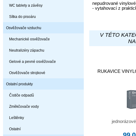
nepudrované vinylové
WC tablety a závěsy
- vytahovací z prakti
Sítka do pisoáru
Osvěžovače vzduchu
V TÉTO KATE
Mechanické osvěžovače
NA
Neutralizéry zápachu
Gelové a pevné osvěžovače
RUKAVICE VINYLOV
Osvěžovače strojkové
Ostatní produkty
Čističe odpadů
Změkčovače vody
Leštěnky
jednorázové
Ostatní
99,