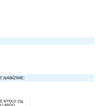
E NABÍZÍME:
É MÝDLO 15g
né LARGO