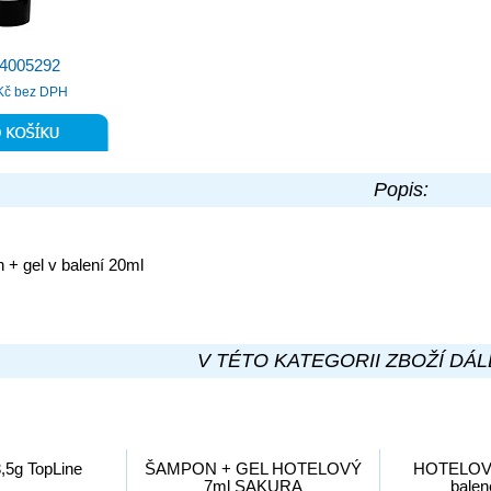
34005292
Kč bez DPH
Popis:
+ gel v balení 20ml
V TÉTO KATEGORII ZBOŽÍ DÁL
5g TopLine
ŠAMPON + GEL HOTELOVÝ
HOTELOV
7ml SAKURA
bale