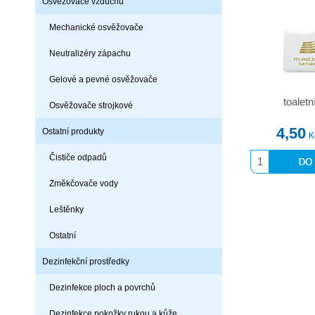
Osvěžovače vzduchu
Mechanické osvěžovače
Neutralizéry zápachu
Gelové a pevné osvěžovače
toalet
Osvěžovače strojkové
4,50
Ostatní produkty
K
Čističe odpadů
Změkčovače vody
Leštěnky
Ostatní
Dezinfekční prostředky
Dezinfekce ploch a povrchů
Dezinfekce pokožky rukou a kůže