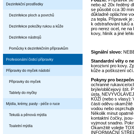
Použití:
Přípravek se
Dezinfekční prostředky
nebo až 20x ředěný dl
se působit cca 30 min
důkladně opláchne vod
Dezinfekce ploch a povrchů
za tepla. Přípravek j
k odstraňování tuků a
Dezinfekce pokožky rukou a kůže
pro nerez ocel, ne na
kovy, hliník a jiné leh
Dezinfekce nástrojů
Pomůcky k dezinfekčním přípravkům
Signální slovo:
NEB
Profesionální čisticí přípravky
Standardní věty o n
korozivní pro kovy. Z
kůže a poškození očí.
Přípravky do myček nádobí
Pokyny pro bezpečn
Připravky do myček
ochranné rukavice/oc
brýle/obličejový štít.
Tablety do myčky
ústa. NEVYVOLÁVEJT
KŮŽÍ (nebo s vlasy):
části oděvu okamžitě 
Mýdla, krémy, pasty - péče o ruce
vodou nebo osprchuj
Několik minut opatrně
Tekutá a pěnová mýdla
kontaktní čočky, jsou-
vyjmout snadno. Pokr
Toaletní mýdla
Okamžitě volejte T
INFORMAČNÍ STŘEDI