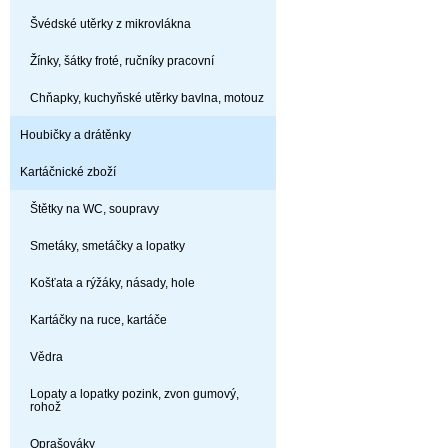
Švédské utěrky z mikrovlákna
Žínky, šátky froté, ručníky pracovní
Chňapky, kuchyňské utěrky bavlna, motouz
Houbičky a drátěnky
Kartáčnické zboží
Štětky na WC, soupravy
Smetáky, smetáčky a lopatky
Košťata a rýžáky, násady, hole
Kartáčky na ruce, kartáče
Vědra
Lopaty a lopatky pozink, zvon gumový,
rohož
Oprašováky