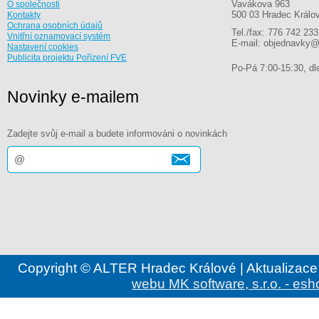
Vavákova 963
O společnosti
500 03 Hradec Králo
Kontakty
Ochrana osobních údajů
Tel./fax: 776 742 233
Vnitřní oznamovací systém
E-mail: objednavky@
Nastavení cookies
Publicita projektu Pořízení FVE
Po-Pá 7:00-15:30, dle
Novinky e-mailem
Zadejte svůj e-mail a budete informováni o novinkách
Copyright © ALTER Hradec Králové | Aktualizace
webu MK software, s.r.o. - esh