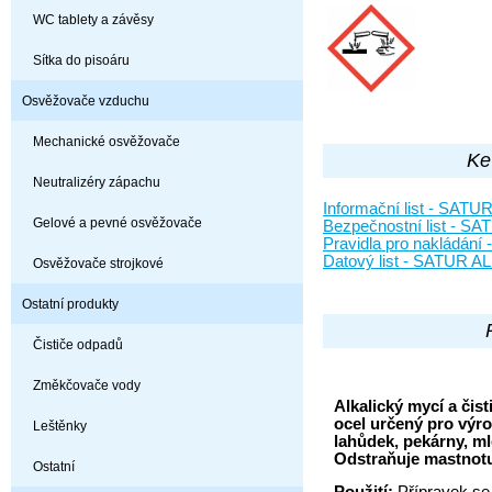
WC tablety a závěsy
Sítka do pisoáru
Osvěžovače vzduchu
Mechanické osvěžovače
Ke
Neutralizéry zápachu
Informační list - SATU
Gelové a pevné osvěžovače
Bezpečnostní list - S
Pravidla pro nakládán
Datový list - SATUR A
Osvěžovače strojkové
Ostatní produkty
Čističe odpadů
Změkčovače vody
Alkalický mycí a čist
ocel určený pro výr
Leštěnky
lahůdek, pekárny, m
Odstraňuje mastnotu
Ostatní