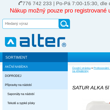
776 742 233 | Po-Pá 7:00-15:30, dle 
Nákup možný pouze pro registrované u
SORTIMENT
AKČNÍ NABÍDKA
Úvodní stránka
»
Profesionální 
na připáleniny
DOPRODEJ
Přípravky na nádobí
SATUR ALKA 5l č
Saponáty na nádobí
Tekuté a sypké písky