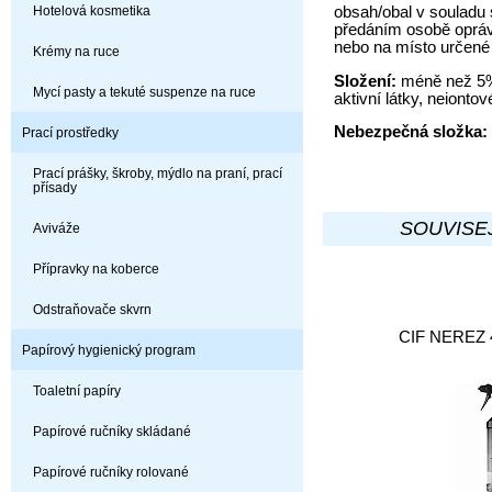
obsah/obal v souladu 
Hotelová kosmetika
předáním osobě opráv
nebo na místo určené 
Krémy na ruce
Složení:
méně než 5%
Mycí pasty a tekuté suspenze na ruce
aktivní látky, neionto
Nebezpečná složka:
Prací prostředky
Prací prášky, škroby, mýdlo na praní, prací
přísady
SOUVISEJ
Aviváže
Přípravky na koberce
Odstraňovače skvrn
CIF NEREZ 4
Papírový hygienický program
Toaletní papíry
Papírové ručníky skládané
Papírové ručníky rolované