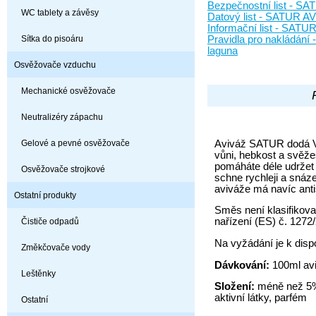
Bezpečnostní list - 
WC tablety a závěsy
Datový list - SATUR 
Informační list - SA
Sítka do pisoáru
Pravidla pro nakládá
laguna
Osvěžovače vzduchu
Mechanické osvěžovače
Neutralizéry zápachu
Aviváž SATUR dodá V
Gelové a pevné osvěžovače
vůni, hebkost a svěž
pomáháte déle udržet k
Osvěžovače strojkové
schne rychleji a snáz
aviváže má navíc anti
Ostatní produkty
Směs není klasifikov
nařízení (ES) č. 1272
Čističe odpadů
Na vyžádání je k dispo
Změkčovače vody
Dávkování:
100ml avi
Leštěnky
Složení:
méně než 5%
aktivní látky, parfém
Ostatní