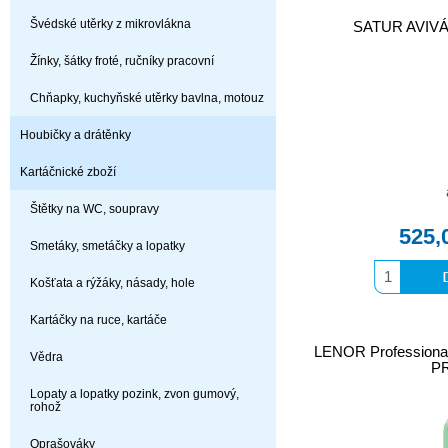
Švédské utěrky z mikrovlákna
SATUR AVIVÁ
Žínky, šátky froté, ručníky pracovní
Chňapky, kuchyňské utěrky bavlna, motouz
Houbičky a drátěnky
Kartáčnické zboží
Štětky na WC, soupravy
525,
Smetáky, smetáčky a lopatky
Košťata a rýžáky, násady, hole
Kartáčky na ruce, kartáče
LENOR Professiona
Vědra
P
Lopaty a lopatky pozink, zvon gumový,
rohož
Oprašováky