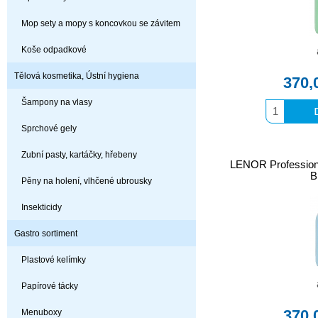
Mop sety a mopy s koncovkou se závitem
Koše odpadkové
Tělová kosmetika, Ústní hygiena
370,
Šampony na vlasy
Sprchové gely
Zubní pasty, kartáčky, hřebeny
LENOR Profession
B
Pěny na holení, vlhčené ubrousky
Insekticidy
Gastro sortiment
Plastové kelímky
Papírové tácky
370,
Menuboxy