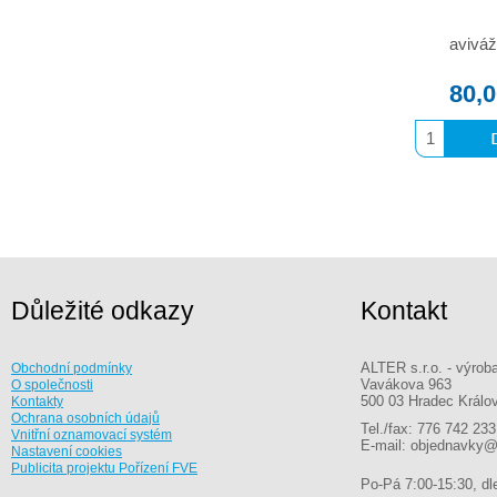
aviváž
80,
Důležité odkazy
Kontakt
ALTER s.r.o. - výrob
Obchodní podmínky
Vavákova 963
O společnosti
500 03 Hradec Králo
Kontakty
Ochrana osobních údajů
Tel./fax: 776 742 233
Vnitřní oznamovací systém
E-mail: objednavky@
Nastavení cookies
Publicita projektu Pořízení FVE
Po-Pá 7:00-15:30, dle