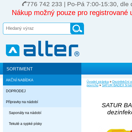
776 742 233 | Po-Pá 7:00-15:30, dle 
Nákup možný pouze pro registrované u
SORTIMENT
AKČNÍ NABÍDKA
Úvodní stránka
»
Dezinfekční 
povrchů
»
SATUR BADEX 5l běli
DOPRODEJ
Přípravky na nádobí
SATUR BAD
dezinfek
Saponáty na nádobí
Tekuté a sypké písky