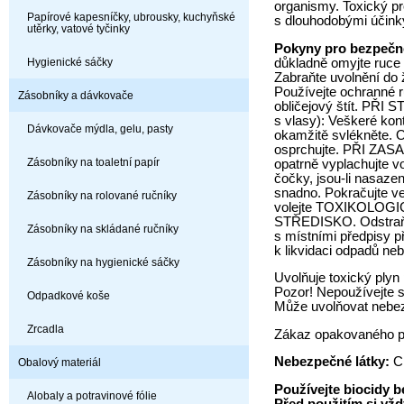
organismy. Toxický pr
Papírové kapesníčky, ubrousky, kuchyňské
s dlouhodobými účink
utěrky, vatové tyčinky
Pokyny pro bezpečn
důkladně omyjte ruce 
Hygienické sáčky
Zabraňte uvolnění do ž
Používejte ochranné r
Zásobníky a dávkovače
obličejový štít. PŘI
s vlasy): Veškeré ko
Dávkovače mýdla, gelu, pasty
okamžitě svlékněte. 
osprchujte. PŘI ZASA
Zásobníky na toaletní papír
opatrně vyplachujte v
čočky, jsou-li nasazen
snadno. Pokračujte v
Zásobníky na rolované ručníky
volejte TOXIKOLOG
STŘEDISKO. Odstraňt
Zásobníky na skládané ručníky
s místními předpisy 
k likvidaci odpadů ne
Zásobníky na hygienické sáčky
Uvolňuje toxický plyn 
Pozor! Nepoužívejte s
Odpadkové koše
Může uvolňovat nebez
Zrcadla
Zákaz opakovaného po
Nebezpečné látky:
Ch
Obalový materiál
Používejte biocidy
Alobaly a potravinové fólie