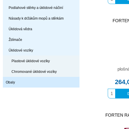
Podlahové stěrky a úklidové náčiní
Násady k držákům mopů a stěrkám
FORTEN 
Úklidová vědra
Ždímače
Úklidové vozíky
Plastové úklidové vozíky
plošn
Chromované úklidové vozíky
264,
Obaly
FORTEN RAP