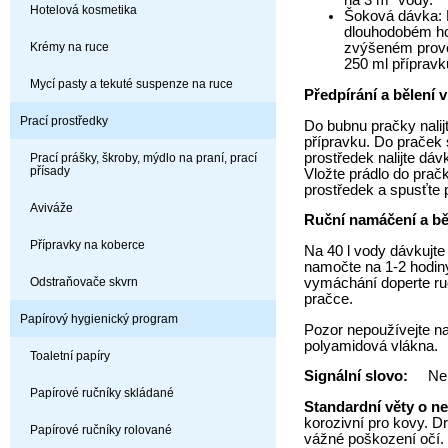
na 3 m³ vody.
Hotelová kosmetika
Šoková dávka: P
dlouhodobém h
Krémy na ruce
zvýšeném provo
250 ml přípravk
Mycí pasty a tekuté suspenze na ruce
Předpírání a bělení
Prací prostředky
Do bubnu pračky nalijt
přípravku. Do praček
prostředek nalijte dá
Prací prášky, škroby, mýdlo na praní, prací
přísady
Vložte prádlo do prač
prostředek a spusťte
Aviváže
Ruční namáčení a bě
Přípravky na koberce
Na 40 l vody dávkujte
namočte na 1-2 hodin
vymáchání doperte ru
Odstraňovače skvrn
pračce.
Papírový hygienický program
Pozor nepoužívejte na
polyamidová vlákna.
Toaletní papíry
Signální slovo:
Ne
Papírové ručníky skládané
Standardní věty o n
korozivní pro kovy. D
Papírové ručníky rolované
vážné poškození očí.