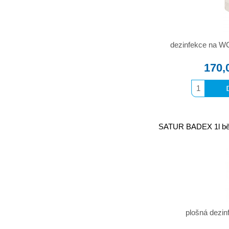
dezinfekce na W
170,
SATUR BADEX 1l běli
plošná dezinf