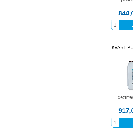
844,
KVART PLU
dezinfe
917,