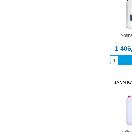
plošn
1 406
BANN KAZ
plošn