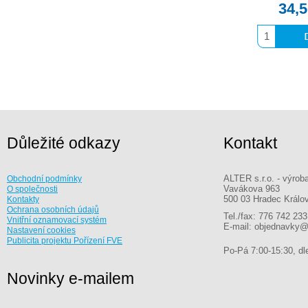
34,
Důležité odkazy
Kontakt
ALTER s.r.o. - výrob
Obchodní podmínky
Vavákova 963
O společnosti
500 03 Hradec Králo
Kontakty
Ochrana osobních údajů
Tel./fax: 776 742 233
Vnitřní oznamovací systém
E-mail: objednavky@
Nastavení cookies
Publicita projektu Pořízení FVE
Po-Pá 7:00-15:30, dle
Novinky e-mailem