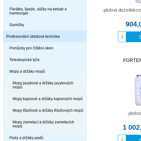
Párátka, špejle, sáčky na kebab a
plošná dezinfekce
hamburger
904,
Gumičky
Profesionální úklidová technika
Pomůcky pro čištění oken
Teleskopické tyče
FORTEN 
Mopy a držáky mopů
Mopy jazykové a držáky jazykových
mopů
Mopy kapsové a držáky kapsových mopů
Mopy třásňové a držáky třásňových mopů
plošn
Mopy zametací a držáky zametacích
1 002
mopů
Pady a držáky padů