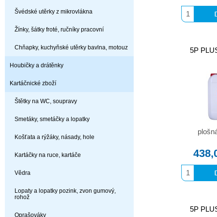
Švédské utěrky z mikrovlákna
Žínky, šátky froté, ručníky pracovní
Chňapky, kuchyňské utěrky bavlna, motouz
5P PLUS
Houbičky a drátěnky
Kartáčnické zboží
Štětky na WC, soupravy
Smetáky, smetáčky a lopatky
plošn
Košťata a rýžáky, násady, hole
438,
Kartáčky na ruce, kartáče
Vědra
Lopaty a lopatky pozink, zvon gumový,
rohož
5P PLUS
Oprašováky