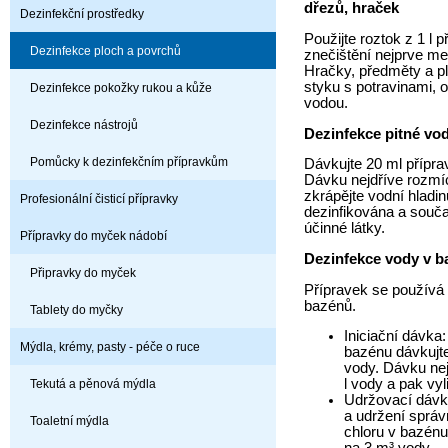
dřezů, hraček
Dezinfekční prostředky
Použijte roztok z 1 l p
Dezinfekce ploch a povrchů
znečištění nejprve me
Hračky, předměty a pl
styku s potravinami, 
Dezinfekce pokožky rukou a kůže
vodou.
Dezinfekce nástrojů
Dezinfekce pitné vo
Pomůcky k dezinfekčním přípravkům
Dávkujte 20 ml přípra
Dávku nejdříve rozmíc
zkrápějte vodní hladin
Profesionální čisticí přípravky
dezinfikována a souč
účinné látky.
Přípravky do myček nádobí
Dezinfekce vody v 
Připravky do myček
Přípravek se používá
bazénů.
Tablety do myčky
Iniciační dávka
Mýdla, krémy, pasty - péče o ruce
bazénu dávkujte
vody. Dávku nej
l vody a pak vyl
Tekutá a pěnová mýdla
Udržovací dávk
a udržení sprá
Toaletní mýdla
chloru v bazénu