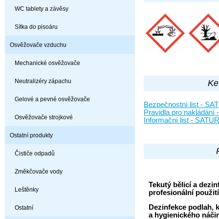
WC tablety a závěsy
Sítka do pisoáru
Osvěžovače vzduchu
Mechanické osvěžovače
Neutralizéry zápachu
Ke
Gelové a pevné osvěžovače
Bezpečnostní list - 
Pravidla pro nakládán
Osvěžovače strojkové
Informační list - SAT
Ostatní produkty
Čističe odpadů
Změkčovače vody
Tekutý bělicí a dezi
Leštěnky
profesionální použití
Dezinfekce podlah,
Ostatní
a hygienického náčin