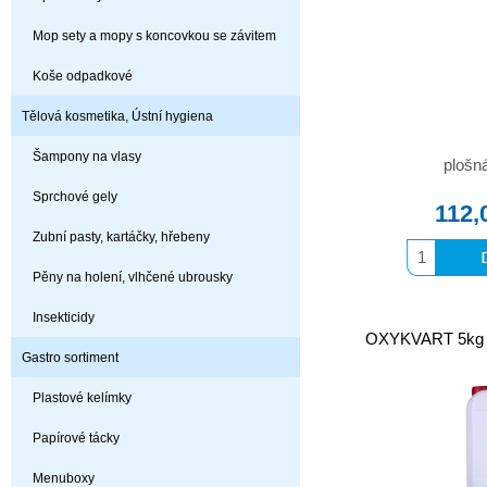
Mop sety a mopy s koncovkou se závitem
Koše odpadkové
Tělová kosmetika, Ústní hygiena
Šampony na vlasy
plošn
Sprchové gely
112,
Zubní pasty, kartáčky, hřebeny
Pěny na holení, vlhčené ubrousky
Insekticidy
OXYKVART 5kg d
Gastro sortiment
Plastové kelímky
Papírové tácky
Menuboxy