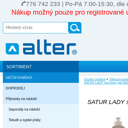
776 742 233 | Po-Pá 7:00-15:30, dle 
Nákup možný pouze pro registrované u
SORTIMENT
AKČNÍ NABÍDKA
Úvodní stránka
»
Tělová kosmet
SATUR LADY sprchový gel 500
DOPRODEJ
Přípravky na nádobí
SATUR LADY s
Saponáty na nádobí
Tekuté a sypké písky