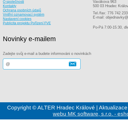
Vavákova 963
O společnosti
500 03 Hradec Králo
Kontakty
Ochrana osobních údajů
Tel./fax: 776 742 233
Vnitřní oznamovací systém
E-mail: objednavky@
Nastavení cookies
Publicita projektu Pořízení FVE
Po-Pá 7:00-15:30, dle
Novinky e-mailem
Zadejte svůj e-mail a budete informováni o novinkách
Copyright © ALTER Hradec Králové | Aktualizace
webu MK software, s.r.o. - esh