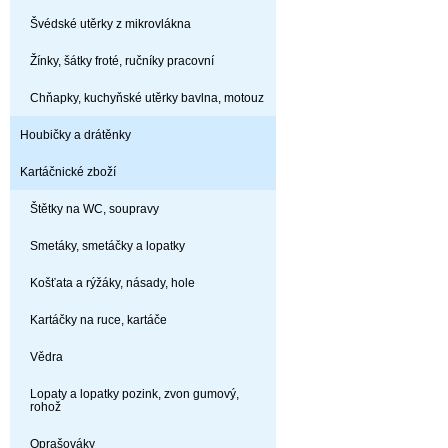
Švédské utěrky z mikrovlákna
Žínky, šátky froté, ručníky pracovní
Chňapky, kuchyňské utěrky bavlna, motouz
Houbičky a drátěnky
Kartáčnické zboží
Štětky na WC, soupravy
Smetáky, smetáčky a lopatky
Košťata a rýžáky, násady, hole
Kartáčky na ruce, kartáče
Vědra
Lopaty a lopatky pozink, zvon gumový,
rohož
Oprašováky