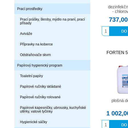
dezinfekčn
Prací prostředky
- chloro
737,00
Prací prášky, škroby, mýdlo na praní, prací
přísady
Aviváže
Přípravky na koberce
FORTEN 5l
Odstraňovače skvrn
Papírový hygienický program
Toaletní papíry
Papírové ručníky skládané
Papírové ručníky rolované
plošná d
Papírové kapesníčky, ubrousky, kuchyňské
utěrky, vatové tyčinky
1 002,0
Hygienické sáčky