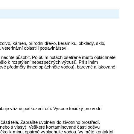
zdivo, kámen, přírodní dřevo, keramiku, obklady, sklo,
eterinární oblasti i potravinářství.
 nechte působit. Po 60 minutách ošetřené místo opláchněte
šlo k rozptýlení nebezpečných výtrusů. Při silném
vové předměty ihned opláchněte vodou), barevné a lakované
obuje vážné poškození očí. Vysoce toxický pro vodní
sti těla. Zabraňte uvolnění do životního prostředí.
 (nebo s vlasy): Veškeré kontaminované části oděvu
olik minut opatrně vyplachujte vodou. Vyjměte kontaktní