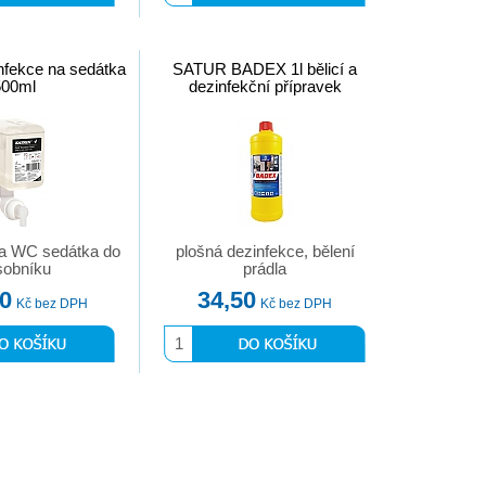
fekce na sedátka
SATUR BADEX 1l bělicí a
500ml
dezinfekční přípravek
na WC sedátka do
plošná dezinfekce, bělení
sobníku
prádla
00
34,50
Kč bez DPH
Kč bez DPH