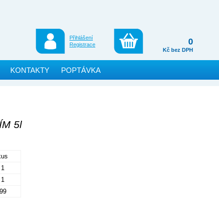
Přihlášení
0
Registrace
Kč bez DPH
KONTAKTY
POPTÁVKA
M 5l
kus
1
1
99