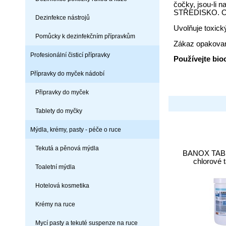
čočky, jsou-li
STŘEDISKO. Ods
Dezinfekce nástrojů
Uvolňuje toxick
Pomůcky k dezinfekčním přípravkům
Zákaz opakovan
Profesionální čisticí přípravky
Používejte bio
Přípravky do myček nádobí
Připravky do myček
Tablety do myčky
Mýdla, krémy, pasty - péče o ruce
Tekutá a pěnová mýdla
BANOX TABS
chlorové 
Toaletní mýdla
Hotelová kosmetika
Krémy na ruce
Mycí pasty a tekuté suspenze na ruce