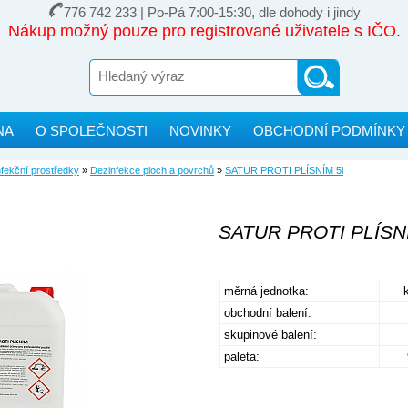
776 742 233 | Po-Pá 7:00-15:30, dle dohody i jindy
Nákup možný pouze pro registrované uživatele s IČO.
NA
O SPOLEČNOSTI
NOVINKY
OBCHODNÍ PODMÍNKY
fekční prostředky
»
Dezinfekce ploch a povrchů
»
SATUR PROTI PLÍSNÍM 5l
SATUR PROTI PLÍSNÍ
měrná jednotka:
obchodní balení:
skupinové balení:
paleta: