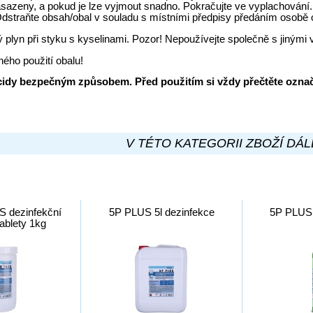
 nasazeny, a pokud je lze vyjmout snadno. Pokračujte ve vyplach
traňte obsah/obal v souladu s místními předpisy předáním osobě op
ý plyn při styku s kyselinami. Pozor! Nepoužívejte společně s jinými
ého použití obalu!
cidy bezpečným způsobem. Před použitím si vždy přečtěte označ
V TÉTO KATEGORII ZBOŽÍ DÁL
 dezinfekční
5P PLUS 5l dezinfekce
5P PLUS 
tablety 1kg