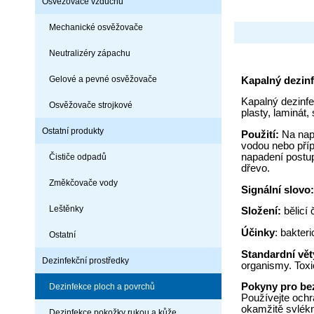
Osvěžovače vzduchu
Mechanické osvěžovače
Neutralizéry zápachu
Gelové a pevné osvěžovače
Kapalný dezinf
Kapalný dezinfe
Osvěžovače strojkové
plasty, laminát,
Ostatní produkty
Použití:
Na napa
vodou nebo příp
napadení postup
Čističe odpadů
dřevo.
Změkčovače vody
Signální slo
Leštěnky
Složení:
bělicí 
Účinky
: bakteri
Ostatní
Standardní vě
Dezinfekční prostředky
organismy. Toxi
Pokyny pro be
Dezinfekce ploch a povrchů
Používejte ochr
okamžitě svlékn
Dezinfekce pokožky rukou a kůže