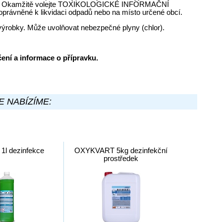
ování. Okamžitě volejte TOXIKOLOGICKÉ INFORMAČNÍ
rávněné k likvidaci odpadů nebo na místo určené obcí.
 výrobky. Může uvolňovat nebezpečné plyny (chlor).
ení a informace o přípravku.
E NABÍZÍME:
1l dezinfekce
OXYKVART 5kg dezinfekční
prostředek