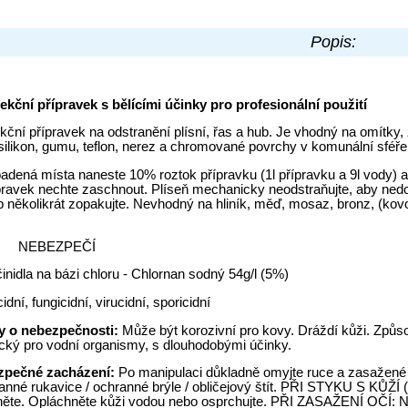
Popis:
ekční přípravek s bělícími účinky pro profesionální použití
kční přípravek na odstranění plísní, řas a hub. Je vhodný na omítky, 
 silikon, gumu, teflon, nerez a chromované povrchy v komunální sféře, v
dená místa naneste 10% roztok přípravku (1l přípravku a 9l vody) a
ravek nechte zaschnout. Plíseň mechanicky neodstraňujte, aby nedo
 několikrát zopakujte. Nevhodný na hliník, měď, mosaz, bronz, (ko
vo:
NEBEZPEČÍ
činidla na bázi chloru - Chlornan sodný 54g/l (5%)
cidní, fungicidní, virucidní, sporicidní
ty o nebezpečnosti:
Může být korozivní pro kovy. Dráždí kůži. Způs
cký pro vodní organismy, s dlouhodobými účinky.
zpečné zacházení:
Po manipulaci důkladně omyjte ruce a zasažené čá
anné rukavice / ochranné brýle / obličejový štít. PŘI STYKU S KŮŽÍ
ěte. Opláchněte kůži vodou nebo osprchujte. PŘI ZASAŽENÍ OČÍ: Něk