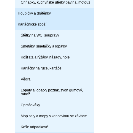
Chňapky, kuchyňské utěrky bavlna, motouz
Houbičky a drátěnky
Kartáčnické zboží
Štětky na WC, soupravy
Smetáky, smetáčky a lopatky
Košťata a rýžáky, násady, hole
Kartáčky na ruce, kartáče
Vědra
Lopaty a lopatky pozink, zvon gumový,
rohož
Oprašováky
Mop sety a mopy s koncovkou se závitem
Koše odpadkové