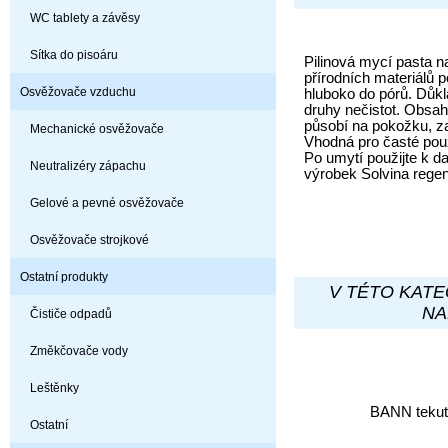
WC tablety a závěsy
Sítka do pisoáru
Pilinová mycí pasta n
přírodních materiálů p
Osvěžovače vzduchu
hluboko do pórů. Důkl
druhy nečistot. Obsahu
působí na pokožku, za
Mechanické osvěžovače
Vhodná pro časté použ
Po umytí použijte k d
Neutralizéry zápachu
výrobek Solvina rege
Gelové a pevné osvěžovače
Osvěžovače strojkové
Ostatní produkty
V TÉTO KATE
NA
Čističe odpadů
Změkčovače vody
Leštěnky
BANN tekutá
Ostatní