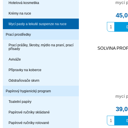
mycí p
Hotelová kosmetika
Krémy na ruce
45,
Mycí pasty a tekuté suspenze na ruce
Prací prostředky
Prací prášky, škroby, mýdlo na praní, prací
SOLVINA PROFI 
přísady
Aviváže
Přípravky na koberce
Odstraňovače skvrn
Papírový hygienický program
mycí p
Toaletní papíry
39,
Papírové ručníky skládané
Papírové ručníky rolované