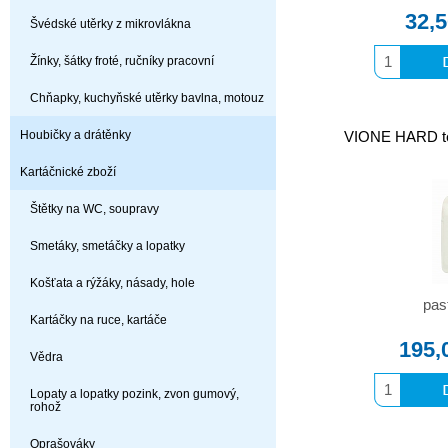
32,
Švédské utěrky z mikrovlákna
Žínky, šátky froté, ručníky pracovní
Chňapky, kuchyňské utěrky bavlna, motouz
Houbičky a drátěnky
VIONE HARD tek
Kartáčnické zboží
Štětky na WC, soupravy
Smetáky, smetáčky a lopatky
Košťata a rýžáky, násady, hole
pas
Kartáčky na ruce, kartáče
195,
Vědra
Lopaty a lopatky pozink, zvon gumový,
rohož
Oprašováky