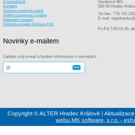
Vavákova 963
O společnosti
500 03 Hradec Králo
Kontakty
Ochrana osobních údajů
Tel./fax: 776 742 233
Vnitřní oznamovací systém
E-mail: objednavky@
Nastavení cookies
Publicita projektu Pořízení FVE
Po-Pá 7:00-15:30, dle
Novinky e-mailem
Zadejte svůj e-mail a budete informováni o novinkách
Copyright © ALTER Hradec Králové | Aktualizace
webu MK software, s.r.o. - esh