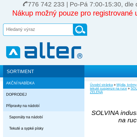
776 742 233 | Po-Pá 7:00-15:30, dle 
Nákup možný pouze pro registrované u
SORTIMENT
AKČNÍ NABÍDKA
Úvodní stránka
»
Mýdla, krémy,
tekuté suspenze na ruce
»
SOL
ZELENÁ
DOPRODEJ
Přípravky na nádobí
SOLVINA indust
Saponáty na nádobí
na ru
Tekuté a sypké písky