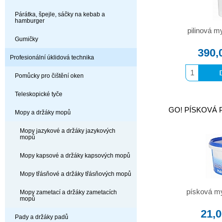
Párátka, špejle, sáčky na kebab a
hamburger
pilinová m
Gumičky
390,
Profesionální úklidová technika
Pomůcky pro čištění oken
Teleskopické tyče
GO! PÍSKOVÁ 
Mopy a držáky mopů
Mopy jazykové a držáky jazykových
mopů
Mopy kapsové a držáky kapsových mopů
Mopy třásňové a držáky třásňových mopů
písková my
Mopy zametací a držáky zametacích
mopů
21,
Pady a držáky padů