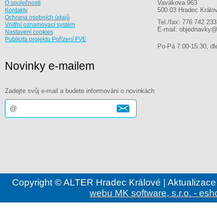
Vavákova 963
O společnosti
500 03 Hradec Králo
Kontakty
Ochrana osobních údajů
Tel./fax: 776 742 233
Vnitřní oznamovací systém
E-mail: objednavky@
Nastavení cookies
Publicita projektu Pořízení FVE
Po-Pá 7:00-15:30, dle
Novinky e-mailem
Zadejte svůj e-mail a budete informováni o novinkách
Copyright © ALTER Hradec Králové | Aktualizace
webu MK software, s.r.o. - esh