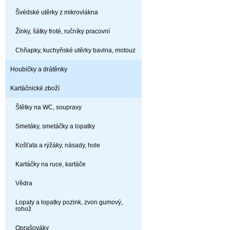
Švédské utěrky z mikrovlákna
Žínky, šátky froté, ručníky pracovní
Chňapky, kuchyňské utěrky bavlna, motouz
Houbičky a drátěnky
Kartáčnické zboží
Štětky na WC, soupravy
Smetáky, smetáčky a lopatky
Košťata a rýžáky, násady, hole
Kartáčky na ruce, kartáče
Vědra
Lopaty a lopatky pozink, zvon gumový,
rohož
Oprašováky