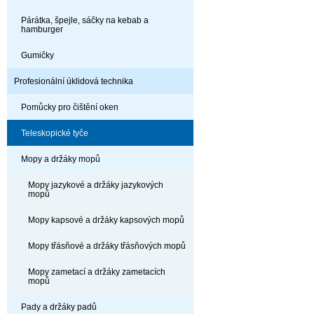
Párátka, špejle, sáčky na kebab a
hamburger
Gumičky
Profesionální úklidová technika
Pomůcky pro čištění oken
Teleskopické tyče
Mopy a držáky mopů
Mopy jazykové a držáky jazykových
mopů
Mopy kapsové a držáky kapsových mopů
Mopy třásňové a držáky třásňových mopů
Mopy zametací a držáky zametacích
mopů
Pady a držáky padů