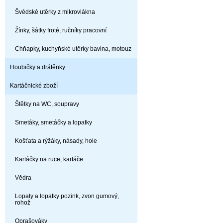
Švédské utěrky z mikrovlákna
Žínky, šátky froté, ručníky pracovní
Chňapky, kuchyňské utěrky bavlna, motouz
Houbičky a drátěnky
Kartáčnické zboží
Štětky na WC, soupravy
Smetáky, smetáčky a lopatky
Košťata a rýžáky, násady, hole
Kartáčky na ruce, kartáče
Vědra
Lopaty a lopatky pozink, zvon gumový,
rohož
Oprašováky