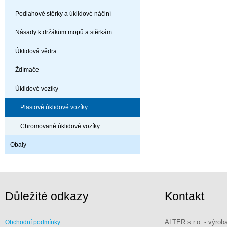
Podlahové stěrky a úklidové náčiní
Násady k držákům mopů a stěrkám
Úklidová vědra
Ždímače
Úklidové vozíky
Plastové úklidové vozíky
Chromované úklidové vozíky
Obaly
Důležité odkazy
Kontakt
ALTER s.r.o. - výrob
Obchodní podmínky