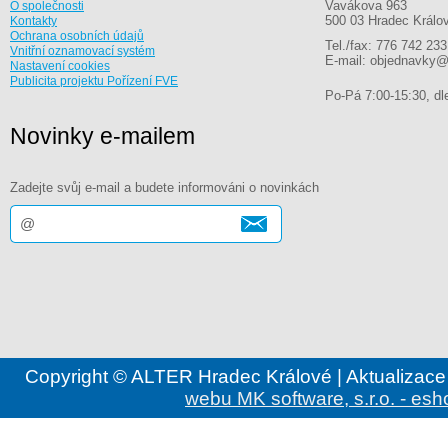
Vavákova 963
O společnosti
500 03 Hradec Králo
Kontakty
Ochrana osobních údajů
Tel./fax: 776 742 233
Vnitřní oznamovací systém
E-mail: objednavky@
Nastavení cookies
Publicita projektu Pořízení FVE
Po-Pá 7:00-15:30, dle
Novinky e-mailem
Zadejte svůj e-mail a budete informováni o novinkách
Copyright © ALTER Hradec Králové | Aktualizace
webu MK software, s.r.o. - esh