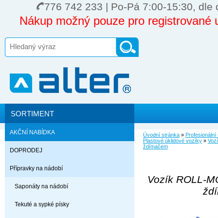
776 742 233 | Po-Pá 7:00-15:30, dle 
Nákup možný pouze pro registrované u
SORTIMENT
AKČNÍ NABÍDKA
Úvodní stránka
»
Profesionální
Plastové úklidové vozíky
»
Voz
ždímačem
DOPRODEJ
Přípravky na nádobí
Vozík ROLL-M
Saponáty na nádobí
žd
Tekuté a sypké písky